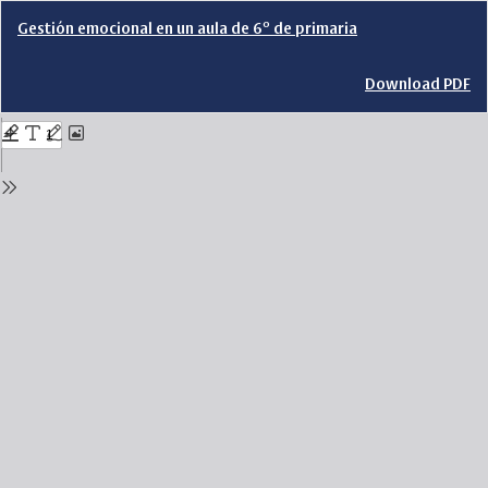
Return
Gestión emocional en un aula de 6º de primaria
to
Issue
Details
Download
Download PDF