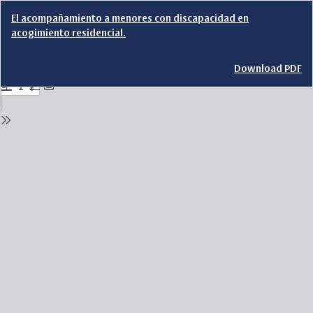
Return
El acompañamiento a menores con discapacidad en
to
acogimiento residencial.
Issue
Details
Download
Download PDF