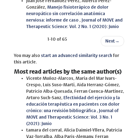
Juan José Fernández-Pérez, Alberto Pérez-
González,
Manejo fisioterápico de dolor
neuropático sin correlación anatómica
nerviosa: informe de caso
,
Journal of MOVE and
Therapeutic Science: Vol. 2 No. 1 (2020): Junio
1-10 of 65
Next
→
You may also
start an advanced similarity search
for
this article.
Most read articles by the same author(s)
Vicente Muñoz-Alarcos, María del Mar Ivars-
Crespo, Luis Suso-Martí, Aida Herranz-Gómez,
Patricio Alba-Quesada, Ferran Cuenca-Martínez,
Arturo Such-Sanz,
Efectividad del ejercicio y la
educación terapéutica en pacientes con dolor
crónico: una revisión bibliográfica
,
Journal of
MOVE and Therapeutic Science: Vol. 3 No. 1
(2021): Junio
tamara del corral, Alicia Daimiel-Yllera, Patricia
Vaz-Torralba, Alba Paris-Alemany, Ferran