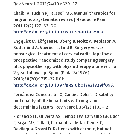
Rev Neurol. 2012;54(10):629–37.
Chaibi A, Tuchin PJ, Russell MB. Manual therapies for
migraine: a systematic review. J Headache Pain.
2011;12(2):127–33. DOI:
http://dx.doi.org/10.1007/s10194-011-0296-6
.
Engquist M, Löfgren H, Öberg B, Holtz A, Peolsson A,
Söderlund A, Vavruch L, Lind B. Surgery versus
nonsurgical treatment of cervical radiculopathy: a
prospective, randomized study comparing surgery
plus physiotherapy with physiotherapy alone with a
2-year follow-up. Spine (Phila Pa 1976).
2013;38(20):1715–22 DOI:
http://dx.doi.org/10.1097/BRS.0b013e31829ff095
.
Fernández-Concepción O, Canuet-Delis L. Disability
and quality of life in patients with migraine:
determining factors. Rev Neurol. 36(12):1105–12.
Florencio LL, Oliveira AS, Lemos TW, Carvalho GF, Dach
F, Bigal ME, Falla D, Fernández-de-las-Peñas C,
Bevilaqua-Grossi D. Patients with chronic, but not