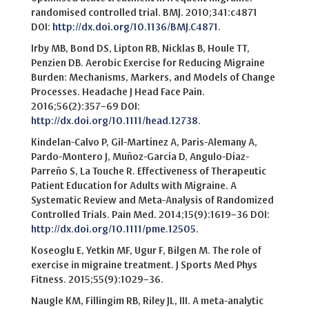
randomised controlled trial. BMJ. 2010;341:c4871
DOI:
http://dx.doi.org/10.1136/BMJ.C4871
.
Irby MB, Bond DS, Lipton RB, Nicklas B, Houle TT,
Penzien DB. Aerobic Exercise for Reducing Migraine
Burden: Mechanisms, Markers, and Models of Change
Processes. Headache J Head Face Pain.
2016;56(2):357–69 DOI:
http://dx.doi.org/10.1111/head.12738
.
Kindelan-Calvo P, Gil-Martínez A, Paris-Alemany A,
Pardo-Montero J, Muñoz-García D, Angulo-Díaz-
Parreño S, La Touche R. Effectiveness of Therapeutic
Patient Education for Adults with Migraine. A
Systematic Review and Meta-Analysis of Randomized
Controlled Trials. Pain Med. 2014;15(9):1619–36 DOI:
http://dx.doi.org/10.1111/pme.12505
.
Koseoglu E, Yetkin MF, Ugur F, Bilgen M. The role of
exercise in migraine treatment. J Sports Med Phys
Fitness. 2015;55(9):1029–36.
Naugle KM, Fillingim RB, Riley JL, III. A meta-analytic