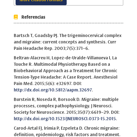
More Citation Formats
Referencias
Bartsch T, Goadsby PJ. The trigeminocervical complex
and migraine: current concepts and synthesis. Curr
Pain Headache Rep. 2003;7(5):371–6.
Beltran-Alacreu H, Lopez-de-Uralde-Villanueva I, La
Touche R. Multimodal Physiotherapy Based on a
Biobehavioral Approach as a Treatment for Chronic
Tension-Type Headache: A Case Report. Anesthesiol
Pain Med. 2015;5(6): e32697. DOI:
http://dx.doi.org/10.5812/aapm.32697
.
Burstein R, Noseda R, Borsook D. Migraine: multiple
processes, complex pathophysiology. J Neurosci.
Society for Neuroscience. 2015;35(17):6619–29. DOI:
http://dx.doi.org/10.1523/JNEUROSCI.0373-15.2015
.
Carod-Artal FJ, Irimia P, Ezpeleta D. Chronic migraine:
definition, epidemiology, risk factors and treatment.