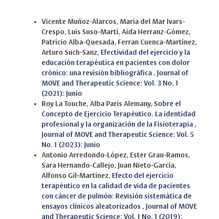
Similar Articles
Vicente Muñoz-Alarcos, María del Mar Ivars-
Crespo, Luis Suso-Martí, Aida Herranz-Gómez,
Patricio Alba-Quesada, Ferran Cuenca-Martínez,
Arturo Such-Sanz,
Efectividad del ejercicio y la
educación terapéutica en pacientes con dolor
crónico: una revisión bibliográfica
,
Journal of
MOVE and Therapeutic Science: Vol. 3 No. 1
(2021): Junio
Roy La Touche, Alba Paris Alemany,
Sobre el
Concepto de Ejercicio Terapéutico. La identidad
profesional y la organización de la Fisioterapia
,
Journal of MOVE and Therapeutic Science: Vol. 5
No. 1 (2023): Junio
Antonio Arredondo-López, Ester Grau-Ramos,
Sara Hernando-Callejo, Juan Nieto-García,
Alfonso Gil-Martínez,
Efecto del ejercicio
terapéutico en la calidad de vida de pacientes
con cáncer de pulmón: Revisión sistemática de
ensayos clínicos aleatorizados
,
Journal of MOVE
and Therapeutic Science: Vol. 1 No. 1 (2019):