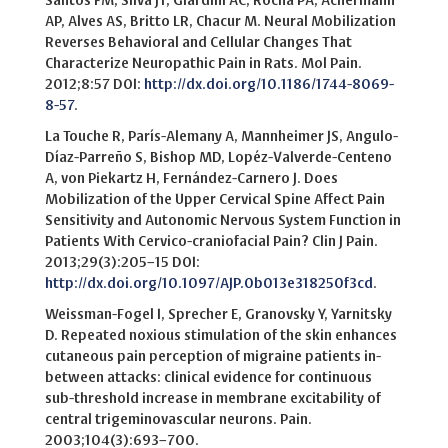
Santos FM, Silva JT, Giardini AC, Rocha PA, Achermann
AP, Alves AS, Britto LR, Chacur M. Neural Mobilization
Reverses Behavioral and Cellular Changes That
Characterize Neuropathic Pain in Rats. Mol Pain.
2012;8:57 DOI:
http://dx.doi.org/10.1186/1744-8069-
8-57
.
La Touche R, París-Alemany A, Mannheimer JS, Angulo-
Díaz-Parreño S, Bishop MD, Lopéz-Valverde-Centeno
A, von Piekartz H, Fernández-Carnero J. Does
Mobilization of the Upper Cervical Spine Affect Pain
Sensitivity and Autonomic Nervous System Function in
Patients With Cervico-craniofacial Pain? Clin J Pain.
2013;29(3):205–15 DOI:
http://dx.doi.org/10.1097/AJP.0b013e318250f3cd
.
Weissman-Fogel I, Sprecher E, Granovsky Y, Yarnitsky
D. Repeated noxious stimulation of the skin enhances
cutaneous pain perception of migraine patients in-
between attacks: clinical evidence for continuous
sub-threshold increase in membrane excitability of
central trigeminovascular neurons. Pain.
2003;104(3):693–700.