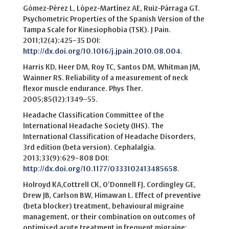
Gómez-Pérez L, López-Martínez AE, Ruiz-Párraga GT.
Psychometric Properties of the Spanish Version of the
Tampa Scale for Kinesiophobia (TSK). J Pain.
2011;12(4):425–35 DOI:
http://dx.doi.org/10.1016/j.jpain.2010.08.004
.
Harris KD, Heer DM, Roy TC, Santos DM, Whitman JM,
Wainner RS. Reliability of a measurement of neck
flexor muscle endurance. Phys Ther.
2005;85(12):1349–55.
Headache Classification Committee of the
International Headache Society (IHS). The
International Classification of Headache Disorders,
3rd edition (beta version). Cephalalgia.
2013;33(9):629–808 DOI:
http://dx.doi.org/10.1177/0333102413485658
.
Holroyd KA,Cottrell CK, O’Donnell FJ, Cordingley GE,
Drew JB, Carlson BW, Himawan L. Effect of preventive
(beta blocker) treatment, behavioural migraine
management, or their combination on outcomes of
optimised acute treatment in frequent migraine: