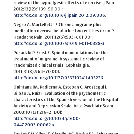
review of the hypoalgesic effects of exercise. J Pain.
2012;13(12):1139–50 DOI:
http://dx.doi.org/10.1016/j.jpain.2012.09.006
.
Negro A, Martelletti P. Chronic migraine plus
medication overuse headache: two entities or not? J
Headache Pain. 2011;12(6):593–601 DOI:
http://dx.doi.org/10.1007/s10194-011-0388-3
.
Posadzki P, Ernst E. Spinal manipulations for the
treatment of migraine: A systematic review of
randomized clinical trials. Cephalalgia.
2011;31(8):964–70 DOI:
http://dx.doi.org/10.1177/0333102411405226
.
Quintana JM, Padierna A, Esteban C, Arostegui I,
Bilbao A, Ruiz I. Evaluation of the psychometric
characteristics of the Spanish version of the Hospital
Anxiety and Depression Scale. Acta Psychiatr Scand.
2003;107(3):216–21 DOI:
http://dx.doi.org/10.1034/j.1600-
0447.2003.00062.x
.