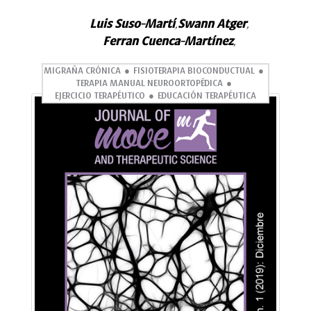
Luis Suso-Martí
Swann Atger
,
,
Ferran Cuenca-Martínez
,
MIGRAÑA CRÓNICA
FISIOTERAPIA BIOCONDUCTUAL
TERAPIA MANUAL NEUROORTOPÉDICA
EJERCICIO TERAPÉUTICO
EDUCACIÓN TERAPÉUTICA