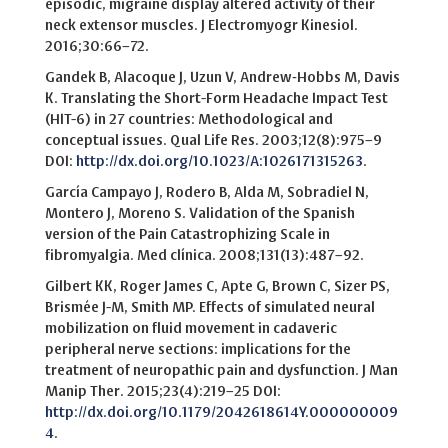
episodic, migraine display altered activity of their
neck extensor muscles. J Electromyogr Kinesiol.
2016;30:66–72.
Gandek B, Alacoque J, Uzun V, Andrew‐Hobbs M, Davis
K. Translating the Short-Form Headache Impact Test
(HIT-6) in 27 countries: Methodological and
conceptual issues. Qual Life Res. 2003;12(8):975–9
DOI:
http://dx.doi.org/10.1023/A:1026171315263
.
García Campayo J, Rodero B, Alda M, Sobradiel N,
Montero J, Moreno S. Validation of the Spanish
version of the Pain Catastrophizing Scale in
fibromyalgia. Med clínica. 2008;131(13):487–92.
Gilbert KK, Roger James C, Apte G, Brown C, Sizer PS,
Brismée J-M, Smith MP. Effects of simulated neural
mobilization on fluid movement in cadaveric
peripheral nerve sections: implications for the
treatment of neuropathic pain and dysfunction. J Man
Manip Ther. 2015;23(4):219–25 DOI:
http://dx.doi.org/10.1179/2042618614Y.000000009
4
.