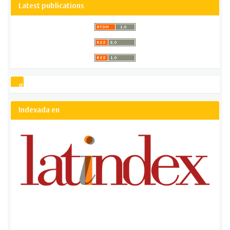
Latest publications
gsCitation
Indexada en