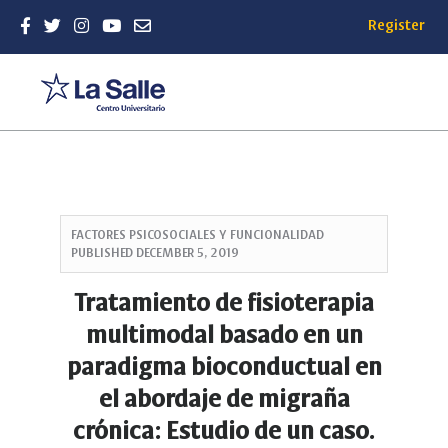
Register
Quick
jump
FACTORES PSICOSOCIALES Y FUNCIONALIDAD
to
PUBLISHED
DECEMBER 5, 2019
page
content
Tratamiento de fisioterapia
Main
multimodal basado en un
Navigation
Main
paradigma bioconductual en
Content
el abordaje de migraña
Sidebar
crónica: Estudio de un caso.