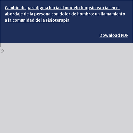
Return
Cambio de paradigma hacia el modelo biopsicosocial en el
to
abordaje de la persona con dolor de hombro: un llamamiento
Issue
a la comunidad de la Fisioterapia
Details
Download
Download PDF