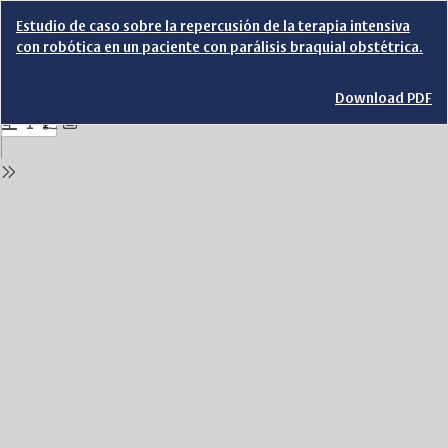
Return
Estudio de caso sobre la repercusión de la terapia intensiva
to
con robótica en un paciente con parálisis braquial obstétrica.
Issue
Details
Download
Download PDF