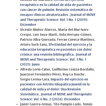
terapéutico en la calidad de vida de pacientes
con cáncer de pulmón: Revisión sistemática de
ensayos clínicos aleatorizados
,
Journal of MOVE
and Therapeutic Science: Vol. 1 No. 1 (2019):
Diciembre
Vicente Muñoz-Alarcos, María del Mar Ivars-
Crespo, Luis Suso-Martí, Aida Herranz-Gómez,
Patricio Alba-Quesada, Ferran Cuenca-Martínez,
Arturo Such-Sanz,
Efectividad del ejercicio y la
educación terapéutica en pacientes con dolor
crónico: una revisión bibliográfica
,
Journal of
MOVE and Therapeutic Science: Vol. 3 No. 1
(2021): Junio
Alfredo Lerín-Calvo, Guilllermo Ceniza-Bordallo,
Juan José Fernández-Pérez, Roy La Touche ,
Sergio Lerma-Lara,
Impacto del ejercicio en
pacientes con Artritis Idiopática Juvenil en la
calidad de vida y el dolor: Una Revisión
Sistemática
,
Journal of MOVE and Therapeutic
Science: Vol. 6 No. 2 (2024): Diciembre
Javier Guerra-Armas, Tito Pampín-Lado, Tomás