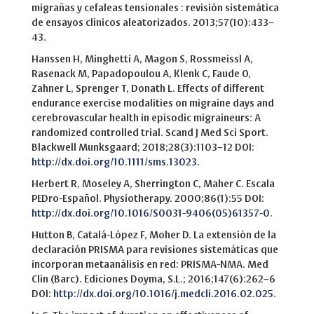
migrañas y cefaleas tensionales : revisión sistemática
de ensayos clínicos aleatorizados. 2013;57(10):433–
43.
Hanssen H, Minghetti A, Magon S, Rossmeissl A,
Rasenack M, Papadopoulou A, Klenk C, Faude O,
Zahner L, Sprenger T, Donath L. Effects of different
endurance exercise modalities on migraine days and
cerebrovascular health in episodic migraineurs: A
randomized controlled trial. Scand J Med Sci Sport.
Blackwell Munksgaard; 2018;28(3):1103–12 DOI:
http://dx.doi.org/10.1111/sms.13023
.
Herbert R, Moseley A, Sherrington C, Maher C. Escala
PEDro-Español. Physiotherapy. 2000;86(1):55 DOI:
http://dx.doi.org/10.1016/S0031-9406(05)61357-0
.
Hutton B, Catalá-López F, Moher D. La extensión de la
declaración PRISMA para revisiones sistemáticas que
incorporan metaanálisis en red: PRISMA-NMA. Med
Clin (Barc). Ediciones Doyma, S.L.; 2016;147(6):262–6
DOI:
http://dx.doi.org/10.1016/j.medcli.2016.02.025
.