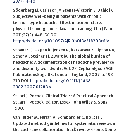
2377-14-40
.
Söderberg EI, Carlsson JY, Stener-Victorin E, Dahlöf C.
Subjective well-being in patients with chronic
tension-type headache: Effect of acupuncture,
physical training, and relaxation training. Clin J Pain.
2011;27(5):448–56 DOI:
http://dx.doi.org/10.1097/AJP.0b013e318208c8fe
.
Stovner LJ, Hagen K, Jensen R, Katsarava Z, Lipton RB,
Scher AI, Steiner TJ, Zwart JA. The global burden of
headache: A documentation of headache prevalence
and disability worldwide. Vol. 27, Cephalalgia. SAGE
PublicationsSage UK: London, England; 2007. p. 193–
210 DOI:
http://dx.doi.org/10.1111/j.1468-
2982.2007.01288.x
.
Stuart J. Pocock. Clinical Trials: A Practical Approach.
Stuart J. Pocock, editor. Essex: John Wiley & Sons;
1990.
van Tulder M, Furlan A, Bombardier C, Bouter L.
Updated method guidelines for systematic reviews in
the cochrane collaboration back review group. Spine