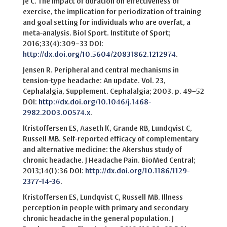
Je C. The impact of duration on effectiveness of
exercise, the implication for periodization of training
and goal setting for individuals who are overfat, a
meta-analysis. Biol Sport. Institute of Sport;
2016;33(4):309–33 DOI:
http://dx.doi.org/10.5604/20831862.1212974
.
Jensen R. Peripheral and central mechanisms in
tension-type headache: An update. Vol. 23,
Cephalalgia, Supplement. Cephalalgia; 2003. p. 49–52
DOI:
http://dx.doi.org/10.1046/j.1468-
2982.2003.00574.x
.
Kristoffersen ES, Aaseth K, Grande RB, Lundqvist C,
Russell MB. Self-reported efficacy of complementary
and alternative medicine: the Akershus study of
chronic headache. J Headache Pain. BioMed Central;
2013;14(1):36 DOI:
http://dx.doi.org/10.1186/1129-
2377-14-36
.
Kristoffersen ES, Lundqvist C, Russell MB. Illness
perception in people with primary and secondary
chronic headache in the general population. J