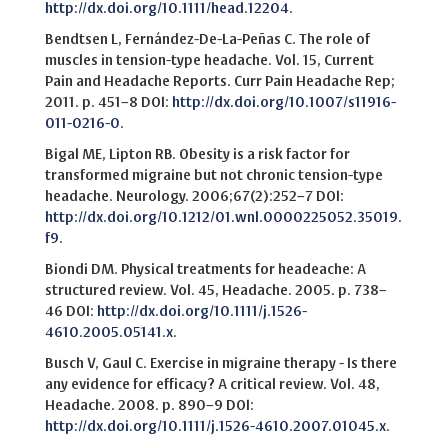
http://dx.doi.org/10.1111/head.12204
.
Bendtsen L, Fernández-De-La-Peñas C. The role of
muscles in tension-type headache. Vol. 15, Current
Pain and Headache Reports. Curr Pain Headache Rep;
2011. p. 451–8 DOI:
http://dx.doi.org/10.1007/s11916-
011-0216-0
.
Bigal ME, Lipton RB. Obesity is a risk factor for
transformed migraine but not chronic tension-type
headache. Neurology. 2006;67(2):252–7 DOI:
http://dx.doi.org/10.1212/01.wnl.0000225052.35019.
f9
.
Biondi DM. Physical treatments for headeache: A
structured review. Vol. 45, Headache. 2005. p. 738–
46 DOI:
http://dx.doi.org/10.1111/j.1526-
4610.2005.05141.x
.
Busch V, Gaul C. Exercise in migraine therapy - Is there
any evidence for efficacy? A critical review. Vol. 48,
Headache. 2008. p. 890–9 DOI:
http://dx.doi.org/10.1111/j.1526-4610.2007.01045.x
.