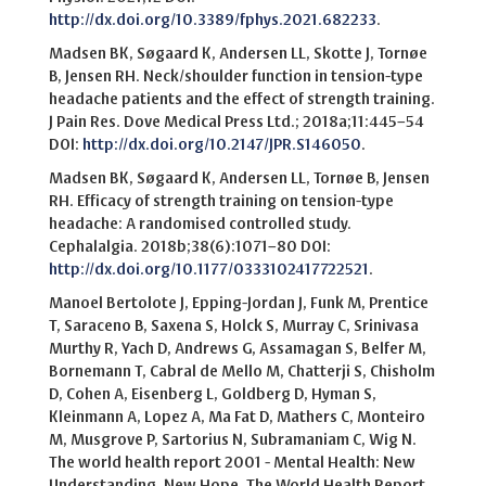
http://dx.doi.org/10.3389/fphys.2021.682233
.
Madsen BK, Søgaard K, Andersen LL, Skotte J, Tornøe
B, Jensen RH. Neck/shoulder function in tension-type
headache patients and the effect of strength training.
J Pain Res. Dove Medical Press Ltd.; 2018a;11:445–54
DOI:
http://dx.doi.org/10.2147/JPR.S146050
.
Madsen BK, Søgaard K, Andersen LL, Tornøe B, Jensen
RH. Efficacy of strength training on tension-type
headache: A randomised controlled study.
Cephalalgia. 2018b;38(6):1071–80 DOI:
http://dx.doi.org/10.1177/0333102417722521
.
Manoel Bertolote J, Epping-Jordan J, Funk M, Prentice
T, Saraceno B, Saxena S, Holck S, Murray C, Srinivasa
Murthy R, Yach D, Andrews G, Assamagan S, Belfer M,
Bornemann T, Cabral de Mello M, Chatterji S, Chisholm
D, Cohen A, Eisenberg L, Goldberg D, Hyman S,
Kleinmann A, Lopez A, Ma Fat D, Mathers C, Monteiro
M, Musgrove P, Sartorius N, Subramaniam C, Wig N.
The world health report 2001 - Mental Health: New
Understanding, New Hope. The World Health Report.