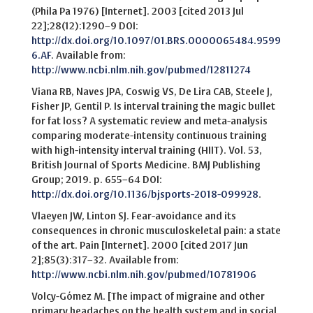
(Phila Pa 1976) [Internet]. 2003 [cited 2013 Jul
22];28(12):1290–9 DOI:
http://dx.doi.org/10.1097/01.BRS.0000065484.9599
6.AF
. Available from:
http://www.ncbi.nlm.nih.gov/pubmed/12811274
Viana RB, Naves JPA, Coswig VS, De Lira CAB, Steele J,
Fisher JP, Gentil P. Is interval training the magic bullet
for fat loss? A systematic review and meta-analysis
comparing moderate-intensity continuous training
with high-intensity interval training (HIIT). Vol. 53,
British Journal of Sports Medicine. BMJ Publishing
Group; 2019. p. 655–64 DOI:
http://dx.doi.org/10.1136/bjsports-2018-099928
.
Vlaeyen JW, Linton SJ. Fear-avoidance and its
consequences in chronic musculoskeletal pain: a state
of the art. Pain [Internet]. 2000 [cited 2017 Jun
2];85(3):317–32. Available from:
http://www.ncbi.nlm.nih.gov/pubmed/10781906
Volcy-Gómez M. [The impact of migraine and other
primary headaches on the health system and in social