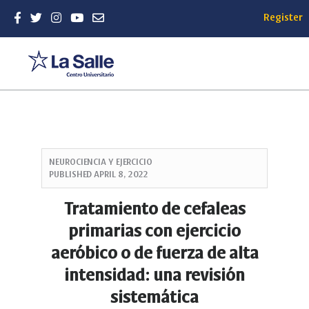
Register
Quick
jump
NEUROCIENCIA Y EJERCICIO
to
PUBLISHED
APRIL 8, 2022
page
content
Tratamiento de cefaleas
Main
primarias con ejercicio
Navigation
Main
aeróbico o de fuerza de alta
Content
intensidad: una revisión
Sidebar
sistemática