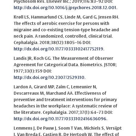
Psychosom Res. Elsevier Inc.; 2019;116:83–92 DOI:
http://dx.doi.org/10.1016/j.jpsychores.2018.12.001
.
Krøll LS, Hammarlund CS, Linde M, Gard G, Jensen RH.
The effects of aerobic exercise for persons with
migraine and co-existing tension-type headache and
neck pain. A randomized, controlled, clinical trial.
Cephalalgia. 2018;38(12):1805–16 DOI:
http://dx.doi.org/10.1177/0333102417752119
.
Landis JR, Koch GG. The Measurement of Observer
Agreement for Categorical Data. Biometrics. JSTOR;
1977;33(1):159 DOI:
http://dx.doi.org/10.2307/2529310
.
Lardon A, Girard MP, Zaïm C, Lemeunier N,
Descarreaux M, Marchand AA. Effectiveness of
preventive and treatment interventions for primary
headaches in the workplace: A systematic review of
the literature. Cephalalgia. 2017;37(1):64–73 DOI:
http://dx.doi.org/10.1177/0333102416636096
.
Lemmens J, De Pauw J, Soom T Van, Michiels S, Versijpt
J, Van Breda E, Castien R, De Hertogh W. The effect of