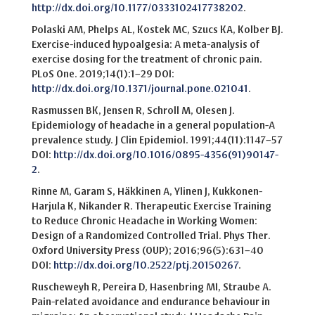
http://dx.doi.org/10.1177/0333102417738202
.
Polaski AM, Phelps AL, Kostek MC, Szucs KA, Kolber BJ.
Exercise-induced hypoalgesia: A meta-analysis of
exercise dosing for the treatment of chronic pain.
PLoS One. 2019;14(1):1–29 DOI:
http://dx.doi.org/10.1371/journal.pone.021041
.
Rasmussen BK, Jensen R, Schroll M, Olesen J.
Epidemiology of headache in a general population-A
prevalence study. J Clin Epidemiol. 1991;44(11):1147–57
DOI:
http://dx.doi.org/10.1016/0895-4356(91)90147-
2
.
Rinne M, Garam S, Häkkinen A, Ylinen J, Kukkonen-
Harjula K, Nikander R. Therapeutic Exercise Training
to Reduce Chronic Headache in Working Women:
Design of a Randomized Controlled Trial. Phys Ther.
Oxford University Press (OUP); 2016;96(5):631–40
DOI:
http://dx.doi.org/10.2522/ptj.20150267
.
Ruscheweyh R, Pereira D, Hasenbring MI, Straube A.
Pain-related avoidance and endurance behaviour in