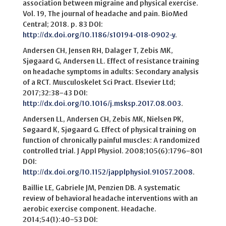
association between migraine and physical exercise.
Vol. 19, The journal of headache and pain. BioMed
Central; 2018. p. 83 DOI:
http://dx.doi.org/10.1186/s10194-018-0902-y
.
Andersen CH, Jensen RH, Dalager T, Zebis MK,
Sjøgaard G, Andersen LL. Effect of resistance training
on headache symptoms in adults: Secondary analysis
of a RCT. Musculoskelet Sci Pract. Elsevier Ltd;
2017;32:38–43 DOI:
http://dx.doi.org/10.1016/j.msksp.2017.08.003
.
Andersen LL, Andersen CH, Zebis MK, Nielsen PK,
Søgaard K, Sjøgaard G. Effect of physical training on
function of chronically painful muscles: A randomized
controlled trial. J Appl Physiol. 2008;105(6):1796–801
DOI:
http://dx.doi.org/10.1152/japplphysiol.91057.2008
.
Baillie LE, Gabriele JM, Penzien DB. A systematic
review of behavioral headache interventions with an
aerobic exercise component. Headache.
2014;54(1):40–53 DOI: