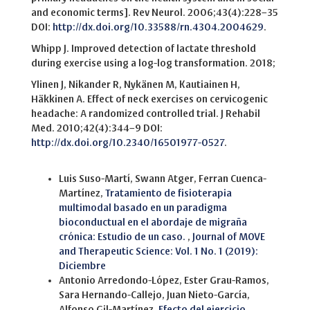
and economic terms]. Rev Neurol. 2006;43(4):228–35
DOI:
http://dx.doi.org/10.33588/rn.4304.2004629
.
Whipp J. Improved detection of lactate threshold
during exercise using a log-log transformation. 2018;
Ylinen J, Nikander R, Nykänen M, Kautiainen H,
Häkkinen A. Effect of neck exercises on cervicogenic
headache: A randomized controlled trial. J Rehabil
Med. 2010;42(4):344–9 DOI:
http://dx.doi.org/10.2340/16501977-0527
.
Similar Articles
Luis Suso-Martí, Swann Atger, Ferran Cuenca-
Martínez,
Tratamiento de fisioterapia
multimodal basado en un paradigma
bioconductual en el abordaje de migraña
crónica: Estudio de un caso.
,
Journal of MOVE
and Therapeutic Science: Vol. 1 No. 1 (2019):
Diciembre
Antonio Arredondo-López, Ester Grau-Ramos,
Sara Hernando-Callejo, Juan Nieto-García,
Alfonso Gil-Martínez,
Efecto del ejercicio