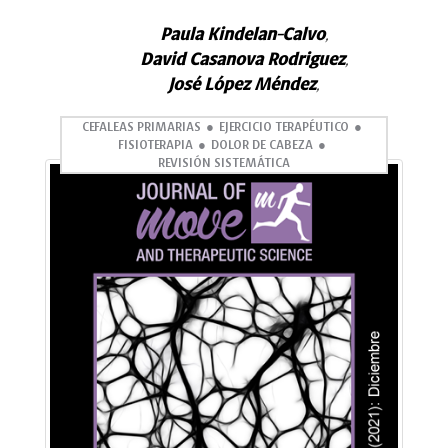
Paula Kindelan-Calvo
,
David Casanova Rodriguez
,
José López Méndez
,
CEFALEAS PRIMARIAS
EJERCICIO TERAPÉUTICO
FISIOTERAPIA
DOLOR DE CABEZA
REVISIÓN SISTEMÁTICA