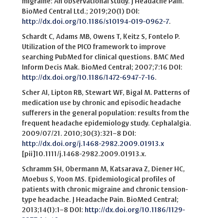
migraine: An observational study. J Headache Pain.
BioMed Central Ltd.; 2019;20(1) DOI:
http://dx.doi.org/10.1186/s10194-019-0962-7
.
Schardt C, Adams MB, Owens T, Keitz S, Fontelo P.
Utilization of the PICO framework to improve
searching PubMed for clinical questions. BMC Med
Inform Decis Mak. BioMed Central; 2007;7:16 DOI:
http://dx.doi.org/10.1186/1472-6947-7-16
.
Scher AI, Lipton RB, Stewart WF, Bigal M. Patterns of
medication use by chronic and episodic headache
sufferers in the general population: results from the
frequent headache epidemiology study. Cephalalgia.
2009/07/21. 2010;30(3):321–8 DOI:
http://dx.doi.org/j.1468-2982.2009.01913.x
[pii]10.1111/j.1468-2982.2009.01913.x.
Schramm SH, Obermann M, Katsarava Z, Diener HC,
Moebus S, Yoon MS. Epidemiological profiles of
patients with chronic migraine and chronic tension-
type headache. J Headache Pain. BioMed Central;
2013;14(1):1–8 DOI:
http://dx.doi.org/10.1186/1129-