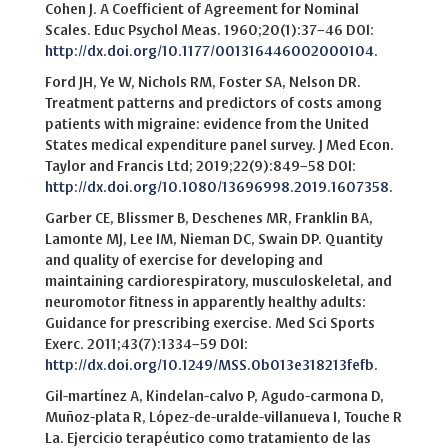
Cohen J. A Coefficient of Agreement for Nominal
Scales. Educ Psychol Meas. 1960;20(1):37–46 DOI:
http://dx.doi.org/10.1177/001316446002000104
.
Ford JH, Ye W, Nichols RM, Foster SA, Nelson DR.
Treatment patterns and predictors of costs among
patients with migraine: evidence from the United
States medical expenditure panel survey. J Med Econ.
Taylor and Francis Ltd; 2019;22(9):849–58 DOI:
http://dx.doi.org/10.1080/13696998.2019.1607358
.
Garber CE, Blissmer B, Deschenes MR, Franklin BA,
Lamonte MJ, Lee IM, Nieman DC, Swain DP. Quantity
and quality of exercise for developing and
maintaining cardiorespiratory, musculoskeletal, and
neuromotor fitness in apparently healthy adults:
Guidance for prescribing exercise. Med Sci Sports
Exerc. 2011;43(7):1334–59 DOI:
http://dx.doi.org/10.1249/MSS.0b013e318213fefb
.
Gil-martínez A, Kindelan-calvo P, Agudo-carmona D,
Muñoz-plata R, López-de-uralde-villanueva I, Touche R
La. Ejercicio terapéutico como tratamiento de las