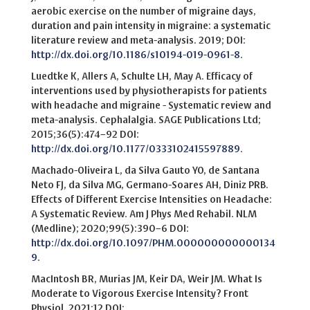
aerobic exercise on the number of migraine days,
duration and pain intensity in migraine: a systematic
literature review and meta-analysis. 2019; DOI:
http://dx.doi.org/10.1186/s10194-019-0961-8
.
Luedtke K, Allers A, Schulte LH, May A. Efficacy of
interventions used by physiotherapists for patients
with headache and migraine - Systematic review and
meta-analysis. Cephalalgia. SAGE Publications Ltd;
2015;36(5):474–92 DOI:
http://dx.doi.org/10.1177/0333102415597889
.
Machado-Oliveira L, da Silva Gauto YO, de Santana
Neto FJ, da Silva MG, Germano-Soares AH, Diniz PRB.
Effects of Different Exercise Intensities on Headache:
A Systematic Review. Am J Phys Med Rehabil. NLM
(Medline); 2020;99(5):390–6 DOI:
http://dx.doi.org/10.1097/PHM.000000000000134
9
.
MacIntosh BR, Murias JM, Keir DA, Weir JM. What Is
Moderate to Vigorous Exercise Intensity? Front
Physiol. 2021;12 DOI: