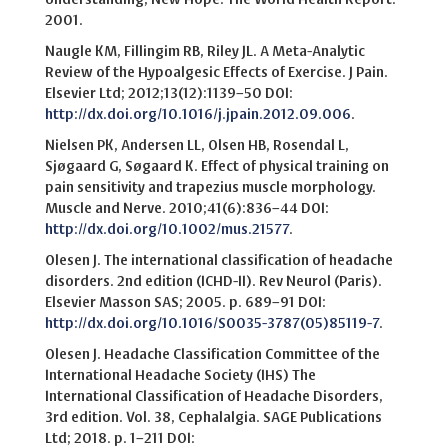
2001.
Naugle KM, Fillingim RB, Riley JL. A Meta-Analytic
Review of the Hypoalgesic Effects of Exercise. J Pain.
Elsevier Ltd; 2012;13(12):1139–50 DOI:
http://dx.doi.org/10.1016/j.jpain.2012.09.006
.
Nielsen PK, Andersen LL, Olsen HB, Rosendal L,
Sjøgaard G, Søgaard K. Effect of physical training on
pain sensitivity and trapezius muscle morphology.
Muscle and Nerve. 2010;41(6):836–44 DOI:
http://dx.doi.org/10.1002/mus.21577
.
Olesen J. The international classification of headache
disorders. 2nd edition (ICHD-II). Rev Neurol (Paris).
Elsevier Masson SAS; 2005. p. 689–91 DOI:
http://dx.doi.org/10.1016/S0035-3787(05)85119-7
.
Olesen J. Headache Classification Committee of the
International Headache Society (IHS) The
International Classification of Headache Disorders,
3rd edition. Vol. 38, Cephalalgia. SAGE Publications
Ltd; 2018. p. 1–211 DOI: