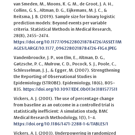
van Smeden, M., Moons, K. G. M., de Groot, J. A. H.,
Collins, G. S., Altman, D. G., Eijkemans, M. J. C., &
Reitsma, J. B. (2019). Sample size for binary logistic
prediction models: Beyond events per variable
criteria. Statistical Methods in Medical Research,
28(8), 2455–2474.
https://doi.org/10.1177/0962280218784726/ASSET/IM
AGES/LARGE/10.1177_0962280218784726-FIG4.JPEG
Vandenbroucke, J. P., von Elm, E., Altman, D. G.,
Gøtzsche, P. C., Mulrow, C. D., Pocock, S. J., Poole, C.,
Schlesselman, J. J., & Egger, M. (2007). Strengthening
the Reporting of Observational Studies in
Epidemiology (STROBE). Epidemiology, 18(6), 805–
835.
https://doi.org/10.1097/EDE.0b013e3181577511
Vickers, A. J. (2001). The use of percentage change
from baseline as an outcome in a controlled trial is
statistically inefficient: A simulation study. BMC
Medical Research Methodology, 1(1), 1–4.
https://doi.org/10.1186/1471-2288-1-6/TABLES/1
Vickers, A. J. (2003). Underpowering in randomized