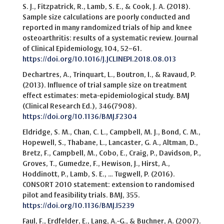
S. J., Fitzpatrick, R., Lamb, S. E., & Cook, J. A. (2018).
Sample size calculations are poorly conducted and
reported in many randomized trials of hip and knee
osteoarthritis: results of a systematic review. Journal
of Clinical Epidemiology, 104, 52–61.
https://doi.org/10.1016/J.JCLINEPI.2018.08.013
Dechartres, A., Trinquart, L., Boutron, I., & Ravaud, P.
(2013). Influence of trial sample size on treatment
effect estimates: meta-epidemiological study. BMJ
(Clinical Research Ed.), 346(7908).
https://doi.org/10.1136/BMJ.F2304
Eldridge, S. M., Chan, C. L., Campbell, M. J., Bond, C. M.,
Hopewell, S., Thabane, L., Lancaster, G. A., Altman, D.,
Bretz, F., Campbell, M., Cobo, E., Craig, P., Davidson, P.,
Groves, T., Gumedze, F., Hewison, J., Hirst, A.,
Hoddinott, P., Lamb, S. E., … Tugwell, P. (2016).
CONSORT 2010 statement: extension to randomised
pilot and feasibility trials. BMJ, 355.
https://doi.org/10.1136/BMJ.I5239
Faul, F., Erdfelder, E., Lang, A.-G., & Buchner, A. (2007).