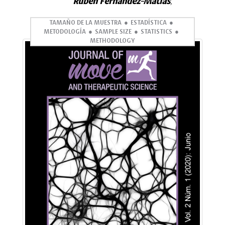
Ruben Fernandez-Matias
,
TAMAÑO DE LA MUESTRA
ESTADÍSTICA
METODOLOGÍA
SAMPLE SIZE
STATISTICS
METHODOLOGY