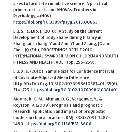
sizes to facilitate cumulative science: A practical
primer for t-tests and ANOVAs. Frontiers in
Psychology, 4(NOV).
https://doi.org/10.3389/fpsyg.2013.00863
Liu, S., & Luo, J. (2010). A Study on the Current
Development of Body Shape during Infancy in
Shanghai. In Jiang, Y and Zou, YL and Zhang, JG and
Chen, JQ (Ed.), PROCEEDINGS OF THE 2010
INTERNATIONAL SYMPOSIUM ON CHILDREN AND YOUTH
FITNESS AND HEALTH, VOL 1 (pp. 256–259).
Liu, X. S. (2010). Sample Size for Confidence Interval
of Covariate-Adjusted Mean Difference.
Http://Dx.Doi.Org/10.3102/1076998610381401, 35(6),
714–725.
https://doi.org/10.3102/1076998610381401
Moons, K. G. M., Altman, D. G., Vergouwe, Y., &
Royston, P. (2009). Prognosis and prognostic
research: application and impact of prognostic
models in clinical practice. BMJ, 338(7709), 1487–
1490.
https://doi.org/10.1136/BMJ.B606