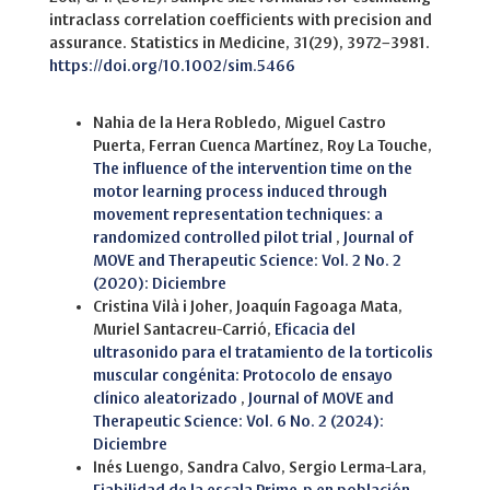
intraclass correlation coefficients with precision and
assurance. Statistics in Medicine, 31(29), 3972–3981.
https://doi.org/10.1002/sim.5466
Similar Articles
Nahia de la Hera Robledo, Miguel Castro
Puerta, Ferran Cuenca Martínez, Roy La Touche,
The influence of the intervention time on the
motor learning process induced through
movement representation techniques: a
randomized controlled pilot trial
,
Journal of
MOVE and Therapeutic Science: Vol. 2 No. 2
(2020): Diciembre
Cristina Vilà i Joher, Joaquín Fagoaga Mata,
Muriel Santacreu-Carrió,
Eficacia del
ultrasonido para el tratamiento de la torticolis
muscular congénita: Protocolo de ensayo
clínico aleatorizado
,
Journal of MOVE and
Therapeutic Science: Vol. 6 No. 2 (2024):
Diciembre
Inés Luengo, Sandra Calvo, Sergio Lerma-Lara,