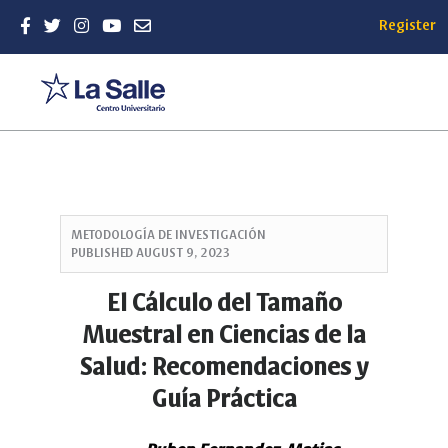
Register
Quick
jump
METODOLOGÍ­A DE INVESTIGACIÓN
to
PUBLISHED
AUGUST 9, 2023
page
content
El Cálculo del Tamaño
Main
Muestral en Ciencias de la
Navigation
Main
Salud: Recomendaciones y
Content
Guía Práctica
Sidebar