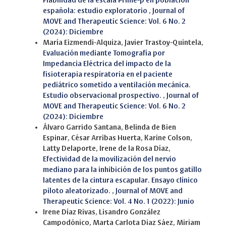
Fiabilidad de la escala Prime-p en población
española: estudio exploratorio
,
Journal of
MOVE and Therapeutic Science: Vol. 6 No. 2
(2024): Diciembre
María Eizmendi-Alquiza, Javier Trastoy-Quintela,
Evaluación mediante Tomografía por
Impedancia Eléctrica del impacto de la
fisioterapia respiratoria en el paciente
pediátrico sometido a ventilación mecánica.
Estudio observacional prospectivo.
,
Journal of
MOVE and Therapeutic Science: Vol. 6 No. 2
(2024): Diciembre
Álvaro Garrido Santana, Belinda de Bien
Espinar, César Arribas Huerta, Karine Colson,
Latty Delaporte, Irene de la Rosa Díaz,
Efectividad de la movilización del nervio
mediano para la inhibición de los puntos gatillo
latentes de la cintura escapular. Ensayo clínico
piloto aleatorizado.
,
Journal of MOVE and
Therapeutic Science: Vol. 4 No. 1 (2022): Junio
Irene Díaz Rivas, Lisandro González
Campodónico, Marta Carlota Diaz Sáez, Miriam