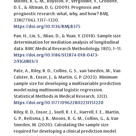
Moons, K. G. M., Royston, P., Vergouwe, Y., Grobbee,
D. E., & Altman, D. G. (2009). Prognosis and
prognostic research: what, why, and how? BMJ,
338(7706), 1317–1320.
https://doi.org/10.1136/BMJ.B375
Pan, H., Liu, S., Miao, D., & Yuan, Y. (2018). Sample size
determination for mediation analysis of longitudinal
data. BMC Medical Research Methodology, 18(1), 1–11.
https://doi.org/10.1186/S12874-018-0473-
2/FIGURES/3
Pate, A., Riley, R. D., Collins, G. S., van Smeden, M., Van
Calster, B., Ensor, J., & Martin, G. P. (2023). Minimum
sample size for developing a multivariable prediction
model using multinomial logistic regression.
Statistical Methods in Medical Research, 32(3).
https://doi.org/10.1177/09622802231151220
Riley, R. D., Ensor, J., Snell, K. I. E., Harrell, F. E., Martin,
G. P., Reitsma, J. B., Moons, K. G. M., Collins, G., & Van
Smeden, M. (2020). Calculating the sample size
required for developing a clinical prediction model.