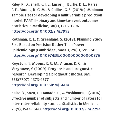
Riley, R. D., Snell, K. I. E., Ensor, J., Burke, D. L., Harrell,
F. E., Moons, K. G. M., & Collins, G. S. (2019c). Minimum
sample size for developing a multivariable prediction
model: PART II - binary and time-to-event outcomes.
Statistics in Medicine, 38(7), 1276–1296.
https://doi.org/10.1002/SIM.7992
Rothman, K. J., & Greenland, S. (2018). Planning Study
Size Based on Precision Rather Than Power.
Epidemiology (Cambridge, Mass.), 29(5), 599–603.
https://doi.org/10.1097/EDE.0000000000000876
Royston, P., Moons, K. G. M., Altman, D. G., &
Vergouwe, Y. (2009). Prognosis and prognostic
research: Developing a prognostic model. BMJ,
338(7707), 1373–1377.
https://doi.org/10.1136/BMJ.B604
Saito, Y., Sozu, T., Hamada, C., & Yoshimura, I. (2006).
Effective number of subjects and number of raters for
inter-rater reliability studies. Statistics in Medicine,
25(9), 1547–1560.
https://doi.org/10.1002/SIM.2294