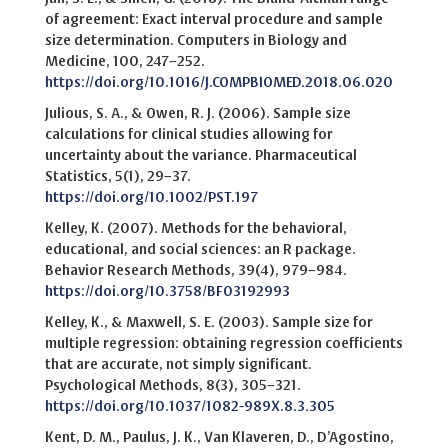
of agreement: Exact interval procedure and sample
size determination. Computers in Biology and
Medicine, 100, 247–252.
https://doi.org/10.1016/J.COMPBIOMED.2018.06.020
Julious, S. A., & Owen, R. J. (2006). Sample size
calculations for clinical studies allowing for
uncertainty about the variance. Pharmaceutical
Statistics, 5(1), 29–37.
https://doi.org/10.1002/PST.197
Kelley, K. (2007). Methods for the behavioral,
educational, and social sciences: an R package.
Behavior Research Methods, 39(4), 979–984.
https://doi.org/10.3758/BF03192993
Kelley, K., & Maxwell, S. E. (2003). Sample size for
multiple regression: obtaining regression coefficients
that are accurate, not simply significant.
Psychological Methods, 8(3), 305–321.
https://doi.org/10.1037/1082-989X.8.3.305
Kent, D. M., Paulus, J. K., Van Klaveren, D., D’Agostino,