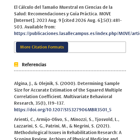
El Cálculo del Tamaño Muestral en Ciencias de la
Salud: Recomendaciones y Guía Práctica. MOVE
[Internet]. 2023 Aug. 9 [cited 2026 Aug. 6];5(1):481-
503. Available from:
https://publicaciones.lasallecampus.es/index.php/MOVE/arti
More Citation Formats
Referencias
Algina, J., & Olejnik, S. (2000). Determining Sample
Size for Accurate Estimation of the Squared Multiple
Correlation Coefficient. Multivariate Behavioral
Research, 35(1), 119–137.
https://doi.org/10.1207/S15327906MBR3501_5
Arienti, C., Armijo-Olivo, S., Minozzi, S., Tjosvold, L.,
Lazzarini, S. G., Patrini, M., & Negrini, S. (2021).
Methodological Issues in Rehabilitation Research: A
Scoping Review. Archives of Physical Medicine and