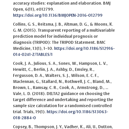
accuracy studies: explanation and elaboration. BMJ
Open, 6(11), e012799.
https://doi.org/10.1136/BMJOPEN-2016-012799
Collins, G. S., Reitsma, J. B., Altman, D. G., & Moons, K.
G. M. (2015). Transparent reporting of a multivariable
prediction model for individual prognosis or
diagnosis (TRIPOD): The TRIPOD Statement. BMC
Medicine, 13(1), 1–10.
https://doi.org/10.1186/S12916-
014-0241-Z/TABLES/1
Cook, J. A., Julious, S. A., Sones, W., Hampson, L. V.,
Hewitt, C., Berlin, J. A., Ashby, D., Emsley, R.,
Fergusson, D. A., Walters, S. J., Wilson, E. C. F.,
Maclennan, G., Stallard, N., Rothwell, J. C., Bland, M.,
Brown, L., Ramsay, C. R., Cook, A., Armstrong, D., …
Vale, L. D. (2018). DELTA2 guidance on choosing the
target difference and undertaking and reporting the
sample size calculation for a randomised controlled
trial. Trials, 19(1).
https://doi.org/10.1186/S13063-
018-2884-0
Copsey, B., Thompson, J. Y., Vadher, K., Ali, U., Dutton,