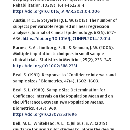
Rehabilitation, 102(8), 1614-1622.e14.
https://doi.org/10.1016/J.APMR.2021.04.006
Austin, P. C., & Steyerberg, E. W. (2015). The number of
subjects per variable required in linear regression
analyses. Journal of Clinical Epidemiology, 68(6), 627–
636.
https://doi.org/10.1016/J.JCLINEPI.2014.12.014
Barnes, S. A., Lindborg, S. R., & Seaman, J. W. (2006).
Multiple imputation techniques in small sample
clinical trials. Statistics in Medicine, 25(2), 233–245.
https://doi.org/10.1002/SIM.2231
Beal, S. (1991). Response to “Confidence intervals and
sample sizes.” Biometrics, 47(4), 1602–1603.
Beal, S. L. (1989). Sample Size Determination for
Confidence Intervals on the Population Mean and on
the Difference Between Two Population Means.
Biometrics, 45(3), 969.
https://doi.org/10.2307/2531696
Bell, M. L., Whitehead, A. L., & Julious, S. A. (2018).
Guidance for using pilot studies to inform the design