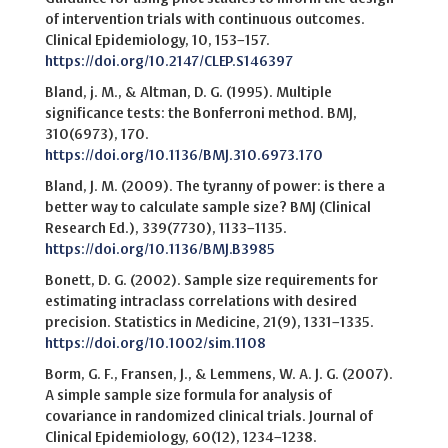
of intervention trials with continuous outcomes.
Clinical Epidemiology, 10, 153–157.
https://doi.org/10.2147/CLEP.S146397
Bland, j. M., & Altman, D. G. (1995). Multiple
significance tests: the Bonferroni method. BMJ,
310(6973), 170.
https://doi.org/10.1136/BMJ.310.6973.170
Bland, J. M. (2009). The tyranny of power: is there a
better way to calculate sample size? BMJ (Clinical
Research Ed.), 339(7730), 1133–1135.
https://doi.org/10.1136/BMJ.B3985
Bonett, D. G. (2002). Sample size requirements for
estimating intraclass correlations with desired
precision. Statistics in Medicine, 21(9), 1331–1335.
https://doi.org/10.1002/sim.1108
Borm, G. F., Fransen, J., & Lemmens, W. A. J. G. (2007).
A simple sample size formula for analysis of
covariance in randomized clinical trials. Journal of
Clinical Epidemiology, 60(12), 1234–1238.