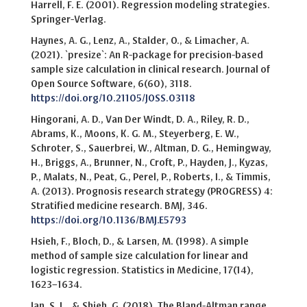
Harrell, F. E. (2001). Regression modeling strategies.
Springer-Verlag.
Haynes, A. G., Lenz, A., Stalder, O., & Limacher, A.
(2021). `presize`: An R-package for precision-based
sample size calculation in clinical research. Journal of
Open Source Software, 6(60), 3118.
https://doi.org/10.21105/JOSS.03118
Hingorani, A. D., Van Der Windt, D. A., Riley, R. D.,
Abrams, K., Moons, K. G. M., Steyerberg, E. W.,
Schroter, S., Sauerbrei, W., Altman, D. G., Hemingway,
H., Briggs, A., Brunner, N., Croft, P., Hayden, J., Kyzas,
P., Malats, N., Peat, G., Perel, P., Roberts, I., & Timmis,
A. (2013). Prognosis research strategy (PROGRESS) 4:
Stratified medicine research. BMJ, 346.
https://doi.org/10.1136/BMJ.E5793
Hsieh, F., Bloch, D., & Larsen, M. (1998). A simple
method of sample size calculation for linear and
logistic regression. Statistics in Medicine, 17(14),
1623–1634.
Jan, S. L., & Shieh, G. (2018). The Bland-Altman range