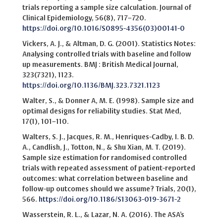
trials reporting a sample size calculation. Journal of
Clinical Epidemiology, 56(8), 717–720.
https://doi.org/10.1016/S0895-4356(03)00141-0
Vickers, A. J., & Altman, D. G. (2001). Statistics Notes:
Analysing controlled trials with baseline and follow
up measurements. BMJ : British Medical Journal,
323(7321), 1123.
https://doi.org/10.1136/BMJ.323.7321.1123
Walter, S., & Donner A, M. E. (1998). Sample size and
optimal designs for reliability studies. Stat Med,
17(1), 101–110.
Walters, S. J., Jacques, R. M., Henriques-Cadby, I. B. D.
A., Candlish, J., Totton, N., & Shu Xian, M. T. (2019).
Sample size estimation for randomised controlled
trials with repeated assessment of patient-reported
outcomes: what correlation between baseline and
follow-up outcomes should we assume? Trials, 20(1),
566.
https://doi.org/10.1186/S13063-019-3671-2
Wasserstein, R. L., & Lazar, N. A. (2016). The ASA’s