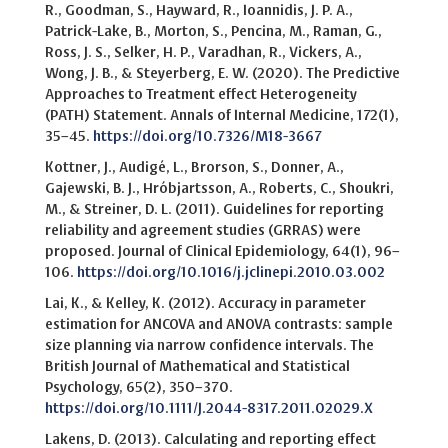
R., Goodman, S., Hayward, R., Ioannidis, J. P. A.,
Patrick-Lake, B., Morton, S., Pencina, M., Raman, G.,
Ross, J. S., Selker, H. P., Varadhan, R., Vickers, A.,
Wong, J. B., & Steyerberg, E. W. (2020). The Predictive
Approaches to Treatment effect Heterogeneity
(PATH) Statement. Annals of Internal Medicine, 172(1),
35–45.
https://doi.org/10.7326/M18-3667
Kottner, J., Audigé, L., Brorson, S., Donner, A.,
Gajewski, B. J., Hróbjartsson, A., Roberts, C., Shoukri,
M., & Streiner, D. L. (2011). Guidelines for reporting
reliability and agreement studies (GRRAS) were
proposed. Journal of Clinical Epidemiology, 64(1), 96–
106.
https://doi.org/10.1016/j.jclinepi.2010.03.002
Lai, K., & Kelley, K. (2012). Accuracy in parameter
estimation for ANCOVA and ANOVA contrasts: sample
size planning via narrow confidence intervals. The
British Journal of Mathematical and Statistical
Psychology, 65(2), 350–370.
https://doi.org/10.1111/J.2044-8317.2011.02029.X
Lakens, D. (2013). Calculating and reporting effect