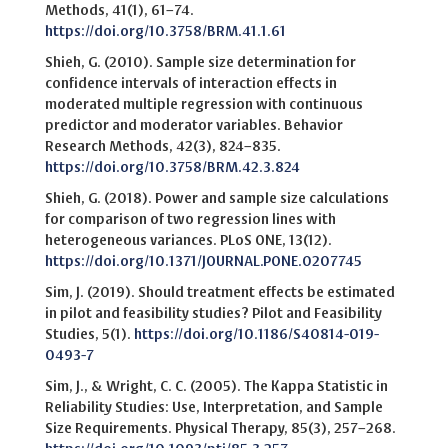
Methods, 41(1), 61–74.
https://doi.org/10.3758/BRM.41.1.61
Shieh, G. (2010). Sample size determination for
confidence intervals of interaction effects in
moderated multiple regression with continuous
predictor and moderator variables. Behavior
Research Methods, 42(3), 824–835.
https://doi.org/10.3758/BRM.42.3.824
Shieh, G. (2018). Power and sample size calculations
for comparison of two regression lines with
heterogeneous variances. PLoS ONE, 13(12).
https://doi.org/10.1371/JOURNAL.PONE.0207745
Sim, J. (2019). Should treatment effects be estimated
in pilot and feasibility studies? Pilot and Feasibility
Studies, 5(1).
https://doi.org/10.1186/S40814-019-
0493-7
Sim, J., & Wright, C. C. (2005). The Kappa Statistic in
Reliability Studies: Use, Interpretation, and Sample
Size Requirements. Physical Therapy, 85(3), 257–268.