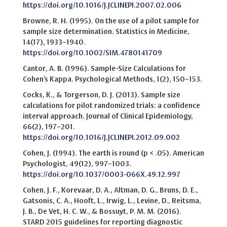
https://doi.org/10.1016/J.JCLINEPI.2007.02.006
Browne, R. H. (1995). On the use of a pilot sample for
sample size determination. Statistics in Medicine,
14(17), 1933–1940.
https://doi.org/10.1002/SIM.4780141709
Cantor, A. B. (1996). Sample-Size Calculations for
Cohen’s Kappa. Psychological Methods, 1(2), 150–153.
Cocks, K., & Torgerson, D. J. (2013). Sample size
calculations for pilot randomized trials: a confidence
interval approach. Journal of Clinical Epidemiology,
66(2), 197–201.
https://doi.org/10.1016/J.JCLINEPI.2012.09.002
Cohen, J. (1994). The earth is round (p < .05). American
Psychologist, 49(12), 997–1003.
https://doi.org/10.1037/0003-066X.49.12.997
Cohen, J. F., Korevaar, D. A., Altman, D. G., Bruns, D. E.,
Gatsonis, C. A., Hooft, L., Irwig, L., Levine, D., Reitsma,
J. B., De Vet, H. C. W., & Bossuyt, P. M. M. (2016).
STARD 2015 guidelines for reporting diagnostic