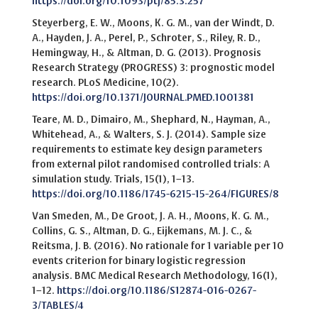
https://doi.org/10.1093/ptj/85.3.257
Steyerberg, E. W., Moons, K. G. M., van der Windt, D.
A., Hayden, J. A., Perel, P., Schroter, S., Riley, R. D.,
Hemingway, H., & Altman, D. G. (2013). Prognosis
Research Strategy (PROGRESS) 3: prognostic model
research. PLoS Medicine, 10(2).
https://doi.org/10.1371/JOURNAL.PMED.1001381
Teare, M. D., Dimairo, M., Shephard, N., Hayman, A.,
Whitehead, A., & Walters, S. J. (2014). Sample size
requirements to estimate key design parameters
from external pilot randomised controlled trials: A
simulation study. Trials, 15(1), 1–13.
https://doi.org/10.1186/1745-6215-15-264/FIGURES/8
Van Smeden, M., De Groot, J. A. H., Moons, K. G. M.,
Collins, G. S., Altman, D. G., Eijkemans, M. J. C., &
Reitsma, J. B. (2016). No rationale for 1 variable per 10
events criterion for binary logistic regression
analysis. BMC Medical Research Methodology, 16(1),
1–12.
https://doi.org/10.1186/S12874-016-0267-
3/TABLES/4