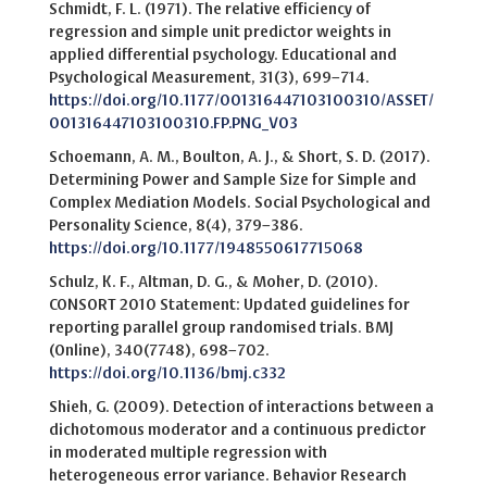
Schmidt, F. L. (1971). The relative efficiency of
regression and simple unit predictor weights in
applied differential psychology. Educational and
Psychological Measurement, 31(3), 699–714.
https://doi.org/10.1177/001316447103100310/ASSET/
001316447103100310.FP.PNG_V03
Schoemann, A. M., Boulton, A. J., & Short, S. D. (2017).
Determining Power and Sample Size for Simple and
Complex Mediation Models. Social Psychological and
Personality Science, 8(4), 379–386.
https://doi.org/10.1177/1948550617715068
Schulz, K. F., Altman, D. G., & Moher, D. (2010).
CONSORT 2010 Statement: Updated guidelines for
reporting parallel group randomised trials. BMJ
(Online), 340(7748), 698–702.
https://doi.org/10.1136/bmj.c332
Shieh, G. (2009). Detection of interactions between a
dichotomous moderator and a continuous predictor
in moderated multiple regression with
heterogeneous error variance. Behavior Research