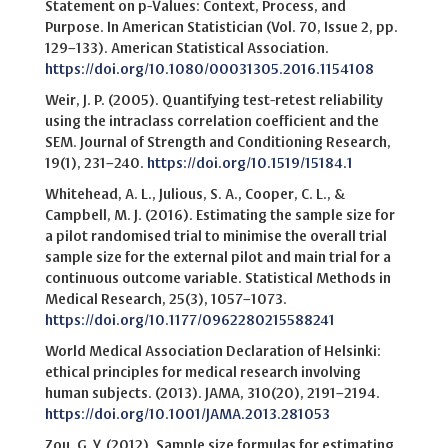
Statement on p-Values: Context, Process, and
Purpose. In American Statistician (Vol. 70, Issue 2, pp.
129–133). American Statistical Association.
https://doi.org/10.1080/00031305.2016.1154108
Weir, J. P. (2005). Quantifying test-retest reliability
using the intraclass correlation coefficient and the
SEM. Journal of Strength and Conditioning Research,
19(1), 231–240.
https://doi.org/10.1519/15184.1
Whitehead, A. L., Julious, S. A., Cooper, C. L., &
Campbell, M. J. (2016). Estimating the sample size for
a pilot randomised trial to minimise the overall trial
sample size for the external pilot and main trial for a
continuous outcome variable. Statistical Methods in
Medical Research, 25(3), 1057–1073.
https://doi.org/10.1177/0962280215588241
World Medical Association Declaration of Helsinki:
ethical principles for medical research involving
human subjects. (2013). JAMA, 310(20), 2191–2194.
https://doi.org/10.1001/JAMA.2013.281053
Zou, G. Y. (2012). Sample size formulas for estimating