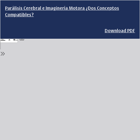
Return
Parálisis Cerebral e Imaginería Motora ¿Dos Conceptos
to
Compatibles?
Issue
Details
Download
Download PDF