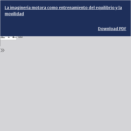
Return
La imaginería motora como entrenamiento del equilibrio y la
to
movilidad
Issue
Details
Download
Download PDF