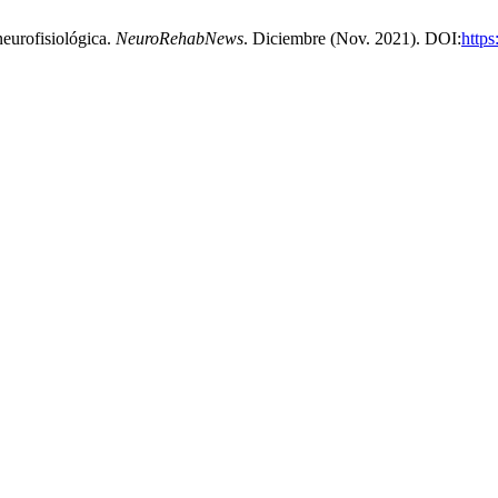
neurofisiológica.
NeuroRehabNews
. Diciembre (Nov. 2021). DOI:
https