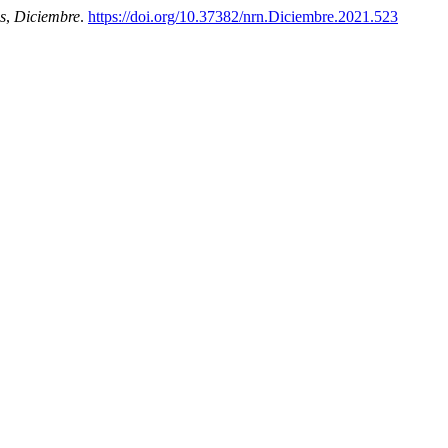
s
,
Diciembre
.
https://doi.org/10.37382/nrn.Diciembre.2021.523