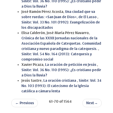
Sinite: Vol. 36 No. 110 (1995): ¿Es cristiano pedir
a Dios la lluvia?
José Ramón Pérez Acosta,
Una ciudad que va
sobre ruedas: «San Juan de Dios», de El Lasso
,
Sinite: Vol. 33 No. 101 (1992): Evangelización de
los discapacitados
Elisa Calderón, José María Pérez Navarro,
Crónica de las XXXII Jornadas nacionales de la
Asociación Española de Catequetas. Comunidad
cristiana y nuevo paradigma de la catequesis.
,
Sinite: Vol. 54 No. 164 (2013): Catequesis y
compromiso social
Xavier Picaza,
La oración de petición en Jesús
,
Sinite: Vol. 36 No. 110 (1995): ¿Es cristiano pedir
a Dios la lluvia?
Jesús Sastre,
La oración cristiana
,
Sinite: Vol. 34
No. 103 (1993): El catecismo de la Iglesia
católica a cámara lenta
61-70 of 1564
←
Previous
Next
→