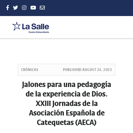
Quick
jump
CRÓNICAS
PUBLISHED
AUGUST 24, 2023
to
page
Jalones para una pedagogía
content
de la experiencia de Dios.
Main
Navigation
XXIII Jornadas de la
Main
Asociación Española de
Content
Sidebar
Catequetas (AECA)