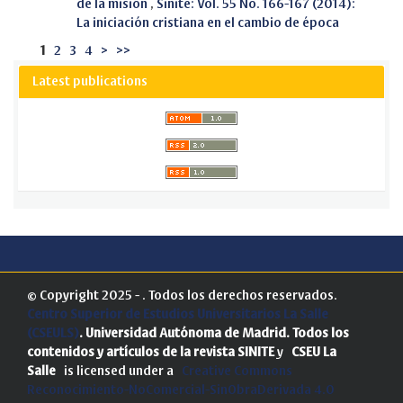
de la misión
,
Sinite: Vol. 55 No. 166-167 (2014):
La iniciación cristiana en el cambio de época
1
2
3
4
>
>>
Latest publications
© Copyright 2025 - . Todos los derechos reservados.
Centro Superior de Estudios Universitarios La Salle
(CSEULS)
. Universidad Autónoma de Madrid.
Todos los
contenidos y artículos de la revista SINITE
y
CSEU La
Salle
is licensed under a
Creative Commons
Reconocimiento-NoComercial-SinObraDerivada 4.0