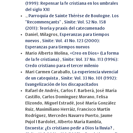
(1999): Repensar la fe cristiana en los umbrales
del siglo XXI
.,
Parroquia de Sainte Thérèse de Boulogne. Los
"Recommençants"
,
Sinite: Vol. 52 No. 158
(2011): Teoría y praxis del catecumenado
Daniel, Milagros,
Esperanzas para tiempos
nuevos
,
Sinite: Vol. 41 No. 123 (2000):
Esperanzas para tiempos nuevos
Mario Alberto Molina,
«Creo en Dios» (La forma
de la fe cristiana)
,
Sinite: Vol. 37 No. 113 (1996):
Credo cristiano para el tercer milenio
Mari Carmen Caraballo,
La experiencia vivencial
de un catequista
,
Sinite: Vol. 33 No. 101 (1992):
Evangelización de los discapacitados
Rafael de Andrés, Carlos F. Barberá, José María
Castillo, Carlos Domínguez Morano, Felisa
Elizondo, Miguel Estradé, José María González
Ruiz, Maximiliano Herráiz, Francisco Martín
Rodríguez, Mercedes Navarro Puerto, Jaume
Pujol I Bardolet, Alberto María Rambla,
Encuesta: ¿Es cristiano pedir a Dios la lluvia?
,