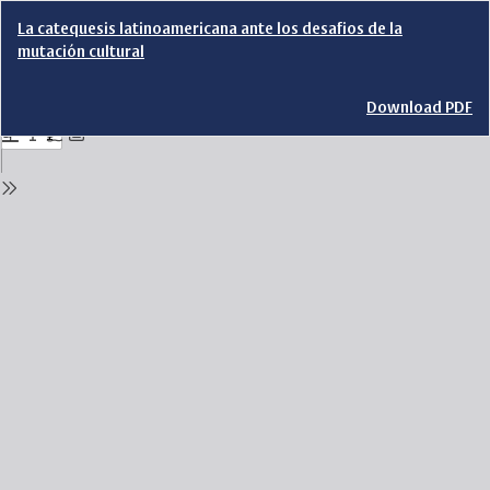
Return
La catequesis latinoamericana ante los desafios de la
to
mutación cultural
Issue
Details
Download
Download PDF