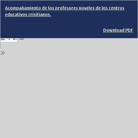
Return
Acompañamiento de los profesores noveles de los centros
to
educativos crisitianos.
Issue
Details
Download
Download PDF