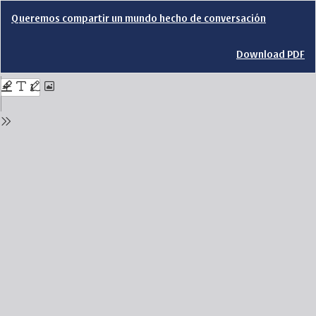
Return
Queremos compartir un mundo hecho de conversación
to
Issue
Details
Download
Download PDF