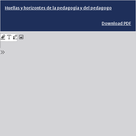
Return
Huellas y horizontes de la pedagogía y del pedagogo
to
Issue
Details
Download
Download PDF