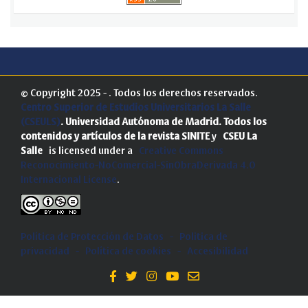
© Copyright 2025 - . Todos los derechos reservados.
Centro Superior de Estudios Universitarios La Salle
(CSEULS)
. Universidad Autónoma de Madrid.
Todos los
contenidos y artículos de la revista SINITE
y
CSEU La
Salle
is licensed under a
Creative Commons
Reconocimiento-NoComercial-SinObraDerivada 4.0
Internacional License
.
Política de Protección de Datos
-
Politica de
privacidad
-
Política de cookies
-
Accesibilidad