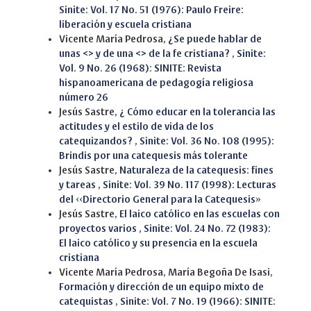
Sinite: Vol. 17 No. 51 (1976): Paulo Freire:
liberación y escuela cristiana
Vicente María Pedrosa,
¿Se puede hablar de
unas <> y de una <> de la fe cristiana?
,
Sinite:
Vol. 9 No. 26 (1968): SINITE: Revista
hispanoamericana de pedagogía religiosa
número 26
Jesús Sastre,
¿ Cómo educar en la tolerancia las
actitudes y el estilo de vida de los
catequizandos?
,
Sinite: Vol. 36 No. 108 (1995):
Brindis por una catequesis más tolerante
Jesús Sastre,
Naturaleza de la catequesis: fines
y tareas
,
Sinite: Vol. 39 No. 117 (1998): Lecturas
del ‹‹Directorio General para la Catequesis»
Jesús Sastre,
El laico católico en las escuelas con
proyectos varios
,
Sinite: Vol. 24 No. 72 (1983):
El laico católico y su presencia en la escuela
cristiana
Vicente María Pedrosa, María Begoña De Isasi,
Formación y dirección de un equipo mixto de
catequistas
,
Sinite: Vol. 7 No. 19 (1966): SINITE: