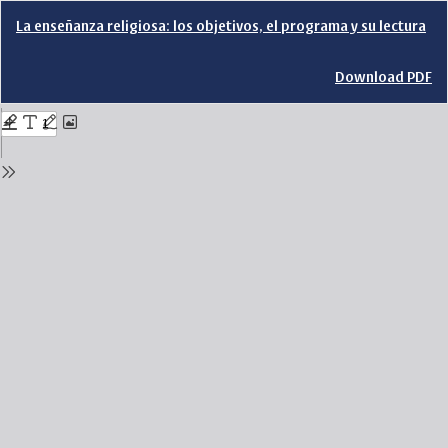
Return
La enseñanza religiosa: los objetivos, el programa y su lectura
to
Issue
Details
Download
Download PDF