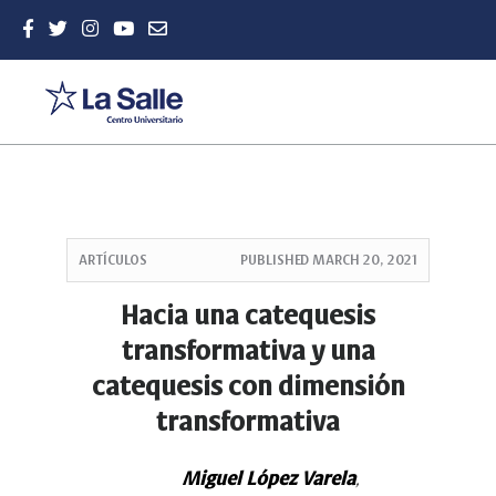
Quick
jump
ARTÍCULOS
PUBLISHED
MARCH 20, 2021
to
page
Hacia una catequesis
content
transformativa y una
Main
Navigation
catequesis con dimensión
Main
transformativa
Content
Sidebar
Miguel López Varela
,