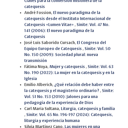
Claves para la conversión misionera de la
catequesis
André Fossion,
El nuevo paradigma de la
catequesis desde el Instituto Internacional de
Catequesis «Lumen Vitae»
,
Sinite: Vol. 47 No.
141 (2006): El nuevo paradigma de la
Catequesis
José Luis Saborido Cursach,
El Congreso del
Equipo Europeo de Catequesis
,
Sinite: Vol. 50
No. 150 (2009): Sociedad plural: nueva
transmisión
Fátima Noya,
Mujer y catequesis
,
Sinite: Vol. 63
No. 190 (2022): La mujer en la catequesis y en la
Iglesia
Emilio Alberich,
¿Qué relación debe haber entre
la catequesis y el magisterio ordinario?
,
Sinite:
Vol. 51 No. 153 (2010): Jalones para una
pedagogía de la experiencia de Dios
Carl Maria Sultana,
Liturgia, catequesis y familia
,
Sinite: Vol. 65 No. 196-197 (2024): Catequesis,
liturgia y experiencia humana
Silvia Martínez Cano,
Las mujeres en una