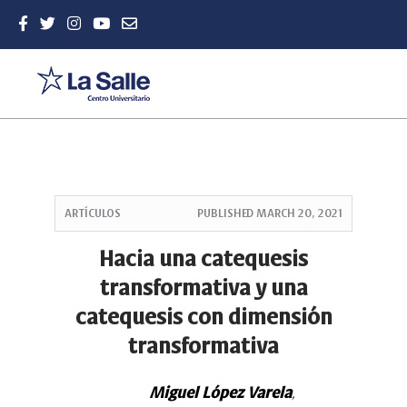
Quick
jump
ARTÍCULOS
PUBLISHED
MARCH 20, 2021
to
page
Hacia una catequesis
content
transformativa y una
Main
Navigation
catequesis con dimensión
Main
transformativa
Content
Sidebar
Miguel López Varela
,