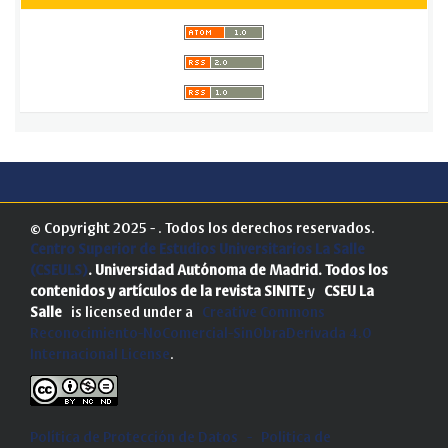
© Copyright 2025 - . Todos los derechos reservados.
Centro Superior de Estudios Universitarios La Salle
(CSEULS)
. Universidad Autónoma de Madrid.
Todos los
contenidos y artículos de la revista SINITE
y
CSEU La
Salle
is licensed under a
Creative Commons
Reconocimiento-NoComercial-SinObraDerivada 4.0
Internacional License
.
Política de Protección de Datos
-
Politica de