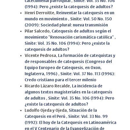
catecumenal parroquial
,
Sinite: Vol. 35 No. 106
(1994): Pero ¿existe la catequesis de adultos?
Henri Derroitte,
Reinventar la catequesis en un
mundo en movimiento
,
Sinite: Vol. 50 No. 150
(2009): Sociedad plural: nueva transmisión
Pilar Salcedo,
Catequesis de adultos según el
movimiento "Renovación carismática católica''
,
Sinite: Vol. 35 No. 106 (1994): Pero ¿existe la
catequesis de adultos?
Vicente Pedrosa,
La formación de catequistas y
de responsables de catequesis (Congreso del
Equipo Europeo de Catequesis, en Oxon,
Inglaterra, 1996)
,
Sinite: Vol. 37 No. 113 (1996):
Credo cristiano para el tercer milenio
Ricardo Lázaro Recalde,
La incidencia de
algunos textos magisteriales en la catequesis
de adultos
,
Sinite: Vol. 35 No. 106 (1994): Pero
¿existe la catequesis de adultos?
Ludolfo Ojeda y Ojeda,
Situación de la
Catequesis en el Perú
,
Sinite: Vol. 33 No. 99
(1992): El hoy de la Catequesis en Latinoamérica
en el V Centenario de la Evangelización de