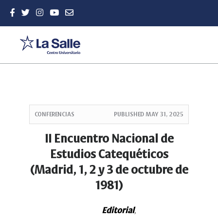
Quick
jump
CONFERENCIAS
PUBLISHED
MAY 31, 2025
to
page
II Encuentro Nacional de
content
Estudios Catequéticos
Main
Navigation
(Madrid, 1, 2 y 3 de octubre de
Main
1981)
Content
Sidebar
Editorial
,