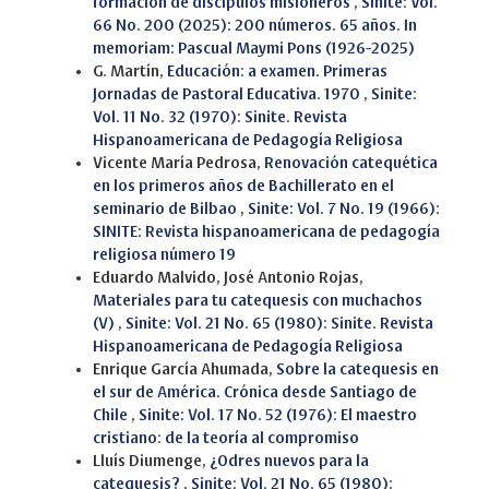
formación de discípulos misioneros
,
Sinite: Vol.
66 No. 200 (2025): 200 números. 65 años. In
memoriam: Pascual Maymi Pons (1926-2025)
G. Martín,
Educación: a examen. Primeras
Jornadas de Pastoral Educativa. 1970
,
Sinite:
Vol. 11 No. 32 (1970): Sinite. Revista
Hispanoamericana de Pedagogía Religiosa
Vicente María Pedrosa,
Renovación catequética
en los primeros años de Bachillerato en el
seminario de Bilbao
,
Sinite: Vol. 7 No. 19 (1966):
SINITE: Revista hispanoamericana de pedagogía
religiosa número 19
Eduardo Malvido, José Antonio Rojas,
Materiales para tu catequesis con muchachos
(V)
,
Sinite: Vol. 21 No. 65 (1980): Sinite. Revista
Hispanoamericana de Pedagogía Religiosa
Enrique García Ahumada,
Sobre la catequesis en
el sur de América. Crónica desde Santiago de
Chile
,
Sinite: Vol. 17 No. 52 (1976): El maestro
cristiano: de la teoría al compromiso
Lluís Diumenge,
¿Odres nuevos para la
catequesis?
,
Sinite: Vol. 21 No. 65 (1980):