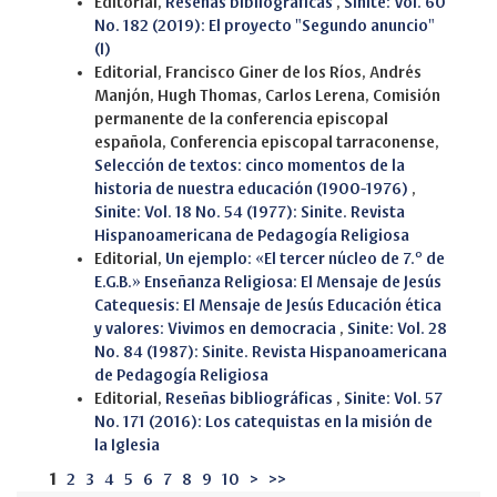
Editorial,
Reseñas bibliográficas
,
Sinite: Vol. 60
No. 182 (2019): El proyecto "Segundo anuncio"
(I)
Editorial, Francisco Giner de los Ríos, Andrés
Manjón, Hugh Thomas, Carlos Lerena, Comisión
permanente de la conferencia episcopal
española, Conferencia episcopal tarraconense,
Selección de textos: cinco momentos de la
historia de nuestra educación (1900-1976)
,
Sinite: Vol. 18 No. 54 (1977): Sinite. Revista
Hispanoamericana de Pedagogía Religiosa
Editorial,
Un ejemplo: «El tercer núcleo de 7.º de
E.G.B.» Enseñanza Religiosa: El Mensaje de Jesús
Catequesis: El Mensaje de Jesús Educación ética
y valores: Vivimos en democracia
,
Sinite: Vol. 28
No. 84 (1987): Sinite. Revista Hispanoamericana
de Pedagogía Religiosa
Editorial,
Reseñas bibliográficas
,
Sinite: Vol. 57
No. 171 (2016): Los catequistas en la misión de
la Iglesia
1
2
3
4
5
6
7
8
9
10
>
>>