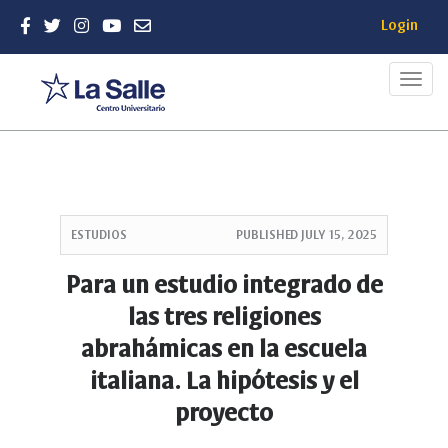
Login
Toggl
navig
Quick
jump
ESTUDIOS
PUBLISHED
JULY 15, 2025
to
page
Para un estudio integrado de
content
las tres religiones
Main
Navigation
abrahámicas en la escuela
Main
italiana. La hipótesis y el
Content
Sidebar
proyecto