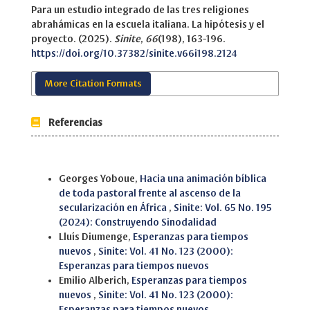
Para un estudio integrado de las tres religiones
abrahámicas en la escuela italiana. La hipótesis y el
proyecto. (2025).
Sinite
,
66
(198), 163-196.
https://doi.org/10.37382/sinite.v66i198.2124
More Citation Formats
Referencias
Similar Articles
Georges Yoboue,
Hacia una animación bíblica
de toda pastoral frente al ascenso de la
secularización en África
,
Sinite: Vol. 65 No. 195
(2024): Construyendo Sinodalidad
Lluís Diumenge,
Esperanzas para tiempos
nuevos
,
Sinite: Vol. 41 No. 123 (2000):
Esperanzas para tiempos nuevos
Emilio Alberich,
Esperanzas para tiempos
nuevos
,
Sinite: Vol. 41 No. 123 (2000):
Esperanzas para tiempos nuevos