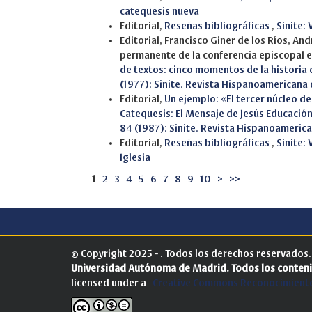
catequesis nueva
Editorial,
Reseñas bibliográficas
,
Sinite:
Editorial, Francisco Giner de los Ríos, A
permanente de la conferencia episcopal 
de textos: cinco momentos de la historia
(1977): Sinite. Revista Hispanoamericana
Editorial,
Un ejemplo: «El tercer núcleo de
Catequesis: El Mensaje de Jesús Educación
84 (1987): Sinite. Revista Hispanoameric
Editorial,
Reseñas bibliográficas
,
Sinite: 
Iglesia
1
2
3
4
5
6
7
8
9
10
>
>>
© Copyright 2025 - . Todos los derechos reservados
Universidad Autónoma de Madrid.
Todos los conteni
licensed under a
Creative Commons Reconocimiento