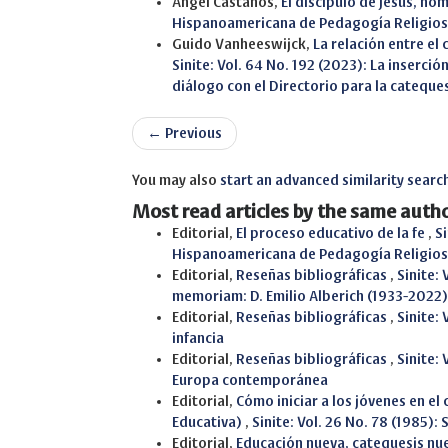
Ángel Castaños,
El discípulo de Jesús, ho
Hispanoamericana de Pedagogía Religio
Guido Vanheeswijck,
La relación entre el
Sinite: Vol. 64 No. 192 (2023): La inserci
diálogo con el Directorio para la cateque
←
Previous
You may also
start an advanced similarity searc
Most read articles by the same autho
Editorial,
El proceso educativo de la fe
,
Si
Hispanoamericana de Pedagogía Religio
Editorial,
Reseñas bibliográficas
,
Sinite:
memoriam: D. Emilio Alberich (1933-2022)
Editorial,
Reseñas bibliográficas
,
Sinite: 
infancia
Editorial,
Reseñas bibliográficas
,
Sinite:
Europa contemporánea
Editorial,
Cómo iniciar a los jóvenes en e
Educativa)
,
Sinite: Vol. 26 No. 78 (1985)
Editorial,
Educación nueva, catequesis nu