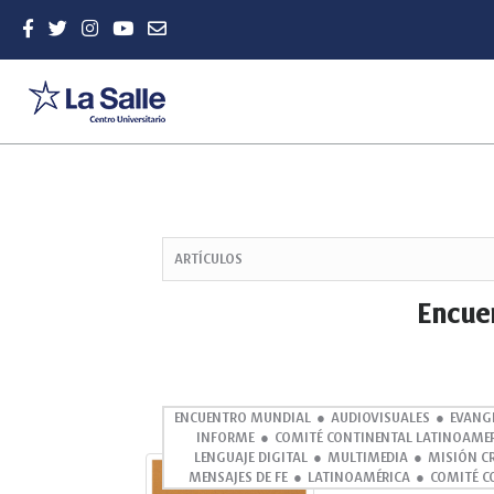
Quick
jump
ARTÍCULOS
to
page
Encue
content
Main
Navigation
Main
Content
ENCUENTRO MUNDIAL
AUDIOVISUALES
EVANG
INFORME
COMITÉ CONTINENTAL LATINOAME
Sidebar
LENGUAJE DIGITAL
MULTIMEDIA
MISIÓN C
Abstract
MENSAJES DE FE
LATINOAMÉRICA
COMITÉ C