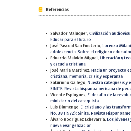
Referencias
Similar Articles
Salvador Maluquer,
Civilización audiovis
Educar para el futuro
José Pascual San Emeterio,
Lorenzo Milani
adolescencia .Sobre el religioso educado
Eduardo Malvido Miguel,
Liberación y te
y escuela cristiana
José María Martínez,
Hacia un proyecto e
cristiana, memoria, crisis y esperanza
Saturnino Gallego,
Nuestra catequesis y e
SINITE: Revista hispanoamericana de ped
Vicente Esplugues,
El desafío de la revoluc
ministerio del catequista
Luis Diumenge,
El cristiano y las transfo
No. 38 (1972): Sinite. Revista Hispanoam
Álvaro Rodríguez Echevarría,
Los jóvenes 
nueva evangelización