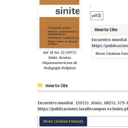
.
pdf
How to Cite
Encuentro mundial 
https://publicacio
Vol. 18 No. 55 (1977):
More Citation Fo
Sinite. Revista
Hispanoamericana de
Pedagogía Religiosa
How to Cite
Encuentro mundial . (2025).
Sinite
,
18
(55), 379-
https://publicaciones.lasallecampus.es/index.p
More Citation Formats