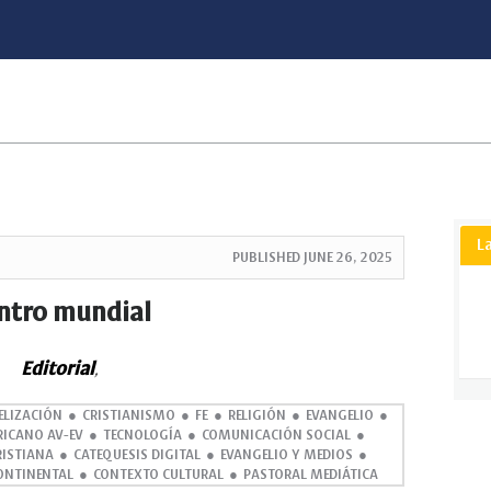
L
PUBLISHED
JUNE 26, 2025
ntro mundial
Editorial
,
ELIZACIÓN
CRISTIANISMO
FE
RELIGIÓN
EVANGELIO
RICANO AV-EV
TECNOLOGÍA
COMUNICACIÓN SOCIAL
RISTIANA
CATEQUESIS DIGITAL
EVANGELIO Y MEDIOS
ONTINENTAL
CONTEXTO CULTURAL
PASTORAL MEDIÁTICA