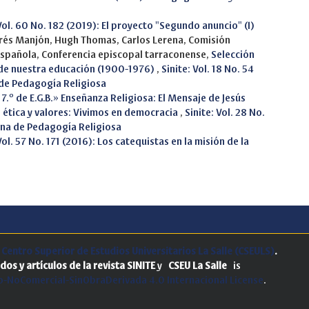
 Vol. 60 No. 182 (2019): El proyecto "Segundo anuncio" (I)
ndrés Manjón, Hugh Thomas, Carlos Lerena, Comisión
española, Conferencia episcopal tarraconense,
Selección
 de nuestra educación (1900-1976)
,
Sinite: Vol. 18 No. 54
 de Pedagogía Religiosa
 7.º de E.G.B.» Enseñanza Religiosa: El Mensaje de Jesús
 ética y valores: Vivimos en democracia
,
Sinite: Vol. 28 No.
ana de Pedagogía Religiosa
Vol. 57 No. 171 (2016): Los catequistas en la misión de la
.
Centro Superior de Estudios Universitarios La Salle (CSEULS)
.
dos y artículos de la revista SINITE
y
CSEU La Salle
is
-NoComercial-SinObraDerivada 4.0 Internacional License
.