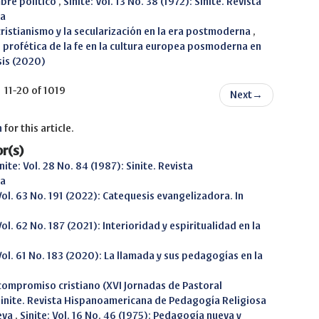
mbre político
,
Sinite: Vol. 13 No. 38 (1972): Sinite. Revista
sa
 cristianismo y la secularización en la era postmoderna
,
ón profética de la fe en la cultura europea posmoderna en
sis (2020)
11-20 of 1019
Next
→
h
for this article.
r(s)
nite: Vol. 28 No. 84 (1987): Sinite. Revista
sa
 Vol. 63 No. 191 (2022): Catequesis evangelizadora. In
Vol. 62 No. 187 (2021): Interioridad y espiritualidad en la
 Vol. 61 No. 183 (2020): La llamada y sus pedagogías en la
l compromiso cristiano (XVI Jornadas de Pastoral
: Sinite. Revista Hispanoamericana de Pedagogía Religiosa
eva
,
Sinite: Vol. 16 No. 46 (1975): Pedagogía nueva y