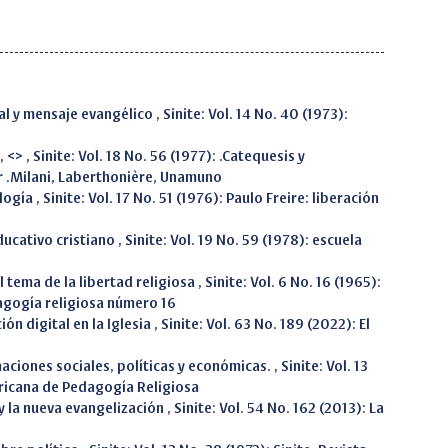
ual y mensaje evangélico
,
Sinite: Vol. 14 No. 40 (1973):
, <>
,
Sinite: Vol. 18 No. 56 (1977): .Catequesis y
r .Milani, Laberthonière, Unamuno
ología
,
Sinite: Vol. 17 No. 51 (1976): Paulo Freire: liberación
ducativo cristiano
,
Sinite: Vol. 19 No. 59 (1978): escuela
l tema de la libertad religiosa
,
Sinite: Vol. 6 No. 16 (1965):
agogía religiosa número 16
ión digital en la Iglesia
,
Sinite: Vol. 63 No. 189 (2022): El
rmaciones sociales, políticas y económicas.
,
Sinite: Vol. 13
ericana de Pedagogía Religiosa
y la nueva evangelización
,
Sinite: Vol. 54 No. 162 (2013): La