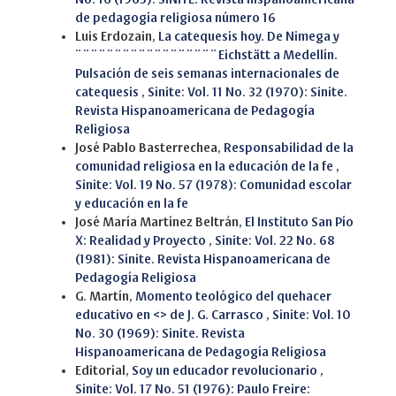
de pedagogía religiosa número 16
Luis Erdozain,
La catequesis hoy. De Nimega y
¨¨¨¨¨¨¨¨¨¨¨¨¨¨¨¨¨¨Eichstätt a Medellín.
Pulsación de seis semanas internacionales de
catequesis
,
Sinite: Vol. 11 No. 32 (1970): Sinite.
Revista Hispanoamericana de Pedagogía
Religiosa
José Pablo Basterrechea,
Responsabilidad de la
comunidad religiosa en la educación de la fe
,
Sinite: Vol. 19 No. 57 (1978): Comunidad escolar
y educación en la fe
José María Martínez Beltrán,
El Instituto San Pío
X: Realidad y Proyecto
,
Sinite: Vol. 22 No. 68
(1981): Sinite. Revista Hispanoamericana de
Pedagogía Religiosa
G. Martín,
Momento teológico del quehacer
educativo en <> de J. G. Carrasco
,
Sinite: Vol. 10
No. 30 (1969): Sinite. Revista
Hispanoamericana de Pedagogía Religiosa
Editorial,
Soy un educador revolucionario
,
Sinite: Vol. 17 No. 51 (1976): Paulo Freire: