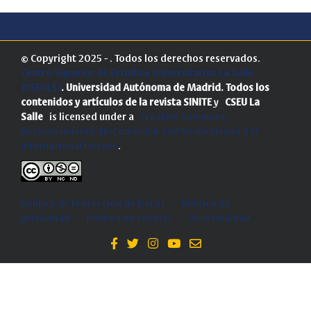
© Copyright 2025 - . Todos los derechos reservados.
Centro Superior de Estudios Universitarios La Salle
(CSEULS)
. Universidad Autónoma de Madrid.
Todos los
contenidos y artículos de la revista SINITE
y
CSEU La
Salle
is licensed under a
Creative Commons
Reconocimiento-NoComercial-SinObraDerivada 4.0
Internacional License
.
Política de Protección de Datos
-
Politica de
privacidad
-
Política de cookies
-
Accesibilidad