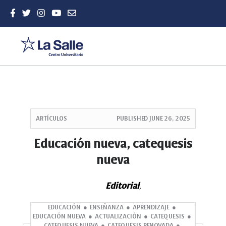
Quick
jump
ARTÍCULOS
PUBLISHED
JUNE 26, 2025
to
page
Educación nueva, catequesis
content
nueva
Main
Navigation
Main
Editorial
,
Content
Sidebar
EDUCACIÓN
ENSEÑANZA
APRENDIZAJE
EDUCACIÓN NUEVA
ACTUALIZACIÓN
CATEQUESIS
CATEQUESIS NUEVA
CATEQUESIS RENOVADA