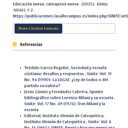
Educación nueva, catequesis nueva . (2025).
Sinite
,
16
(46), 1-2.
https://publicaciones.lasallecampus.es/index.php/SINITE/art
More Citation Formats
Referencias
Similar Articles
Teódulo Garcia Regidor,
Sociedad y escuela
cristiana: desafíos y respuestas
,
Sinite: Vol. 31
No. 94 (1990): La LOGSE: ¿Ley de todos o del
partido socialista?
Jesús Gómez y Fernández Cabrera,
Apunte
bibliográfico sobre Lorenzo Milani y su escuela
,
Sinite: Vol. 17 No. 49 (1976): Don Milani y la
escuela
Editorial, Instituto Alemán de Catequética,
Instituto Alemán de Catequética
,
Sinite: Vol. 6
No. 16 (1965): SINITE: Revista hispanoamericana