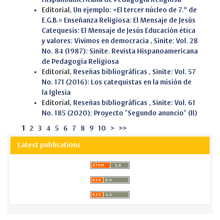
Editorial,
Un ejemplo: «El tercer núcleo de 7.º de
E.G.B.» Enseñanza Religiosa: El Mensaje de Jesús
Catequesis: El Mensaje de Jesús Educación ética
y valores: Vivimos en democracia
,
Sinite: Vol. 28
No. 84 (1987): Sinite. Revista Hispanoamericana
de Pedagogía Religiosa
Editorial,
Reseñas bibliográficas
,
Sinite: Vol. 57
No. 171 (2016): Los catequistas en la misión de
la Iglesia
Editorial,
Reseñas bibliográficas
,
Sinite: Vol. 61
No. 185 (2020): Proyecto "Segundo anuncio" (II)
1
2
3
4
5
6
7
8
9
10
>
>>
Latest publications