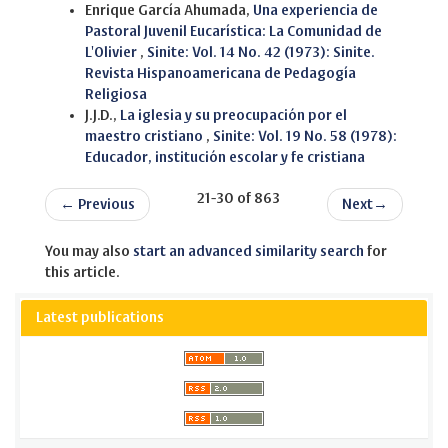
Enrique García Ahumada,
Una experiencia de
Pastoral Juvenil Eucarística: La Comunidad de
L'Olivier
,
Sinite: Vol. 14 No. 42 (1973): Sinite.
Revista Hispanoamericana de Pedagogía
Religiosa
J.J.D.,
La iglesia y su preocupación por el
maestro cristiano
,
Sinite: Vol. 19 No. 58 (1978):
Educador, institución escolar y fe cristiana
21-30 of 863
←
Previous
Next
→
You may also
start an advanced similarity search
for
this article.
Latest publications