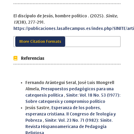
El discípulo de Jesús, hombre político . (2025).
Sinite
,
13
(38), 277-291.
https://publicaciones.lasallecampus.es/index.php/SINITE/art
More Citation Formats
Referencias
Similar Articles
Fernando Arántegui Seral, José Luis Mongrell
Almela,
Presupuestos pedagógicos para una
catequesis política
,
Sinite: Vol. 18 No. 53 (1977):
Sobre catequesis y compromiso político
Jesús Sastre,
Esperanza de los pobres,
esperanza cristiana. II Congreso de Teología y
Pobreza
,
Sinite: Vol. 23 No. 71 (1982): Sinite.
Revista Hispanoamericana de Pedagogía
Religiosa