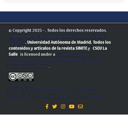
© Copyright 2025 - . Todos los derechos reservados.
Centro Superior de Estudios Universitarios La Salle
(CSEULS)
. Universidad Autónoma de Madrid.
Todos los
contenidos y artículos de la revista SINITE
y
CSEU La
Salle
is licensed under a
Creative Commons
Reconocimiento-NoComercial-SinObraDerivada 4.0
Internacional License
.
Política de Protección de Datos
-
Politica de
privacidad
-
Política de cookies
-
Accesibilidad