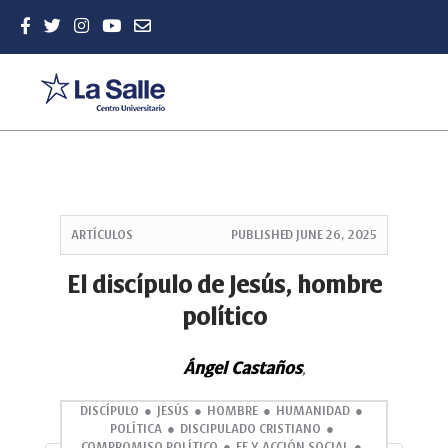
Quick
jump
ARTÍCULOS
PUBLISHED
JUNE 26, 2025
to
page
El discípulo de Jesús, hombre
content
político
Main
Navigation
Main
Ángel Castaños
,
Content
Sidebar
DISCÍPULO
JESÚS
HOMBRE
HUMANIDAD
POLÍTICA
DISCIPULADO CRISTIANO
COMPROMISO POLÍTICO
FE Y ACCIÓN SOCIAL