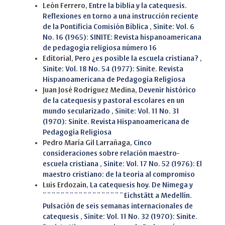
León Ferrero,
Entre la biblia y la catequesis.
Reflexiones en torno a una instrucción reciente
de la Pontificia Comisión Bíblica
,
Sinite: Vol. 6
No. 16 (1965): SINITE: Revista hispanoamericana
de pedagogía religiosa número 16
Editorial,
Pero ¿es posible la escuela cristiana?
,
Sinite: Vol. 18 No. 54 (1977): Sinite. Revista
Hispanoamericana de Pedagogía Religiosa
Juan José Rodríguez Medina,
Devenir histórico
de la catequesis y pastoral escolares en un
mundo secularizado
,
Sinite: Vol. 11 No. 31
(1970): Sinite. Revista Hispanoamericana de
Pedagogía Religiosa
Pedro María Gil Larrañaga,
Cinco
consideraciones sobre relación maestro-
escuela cristiana
,
Sinite: Vol. 17 No. 52 (1976): El
maestro cristiano: de la teoría al compromiso
Luis Erdozain,
La catequesis hoy. De Nimega y
¨¨¨¨¨¨¨¨¨¨¨¨¨¨¨¨¨¨Eichstätt a Medellín.
Pulsación de seis semanas internacionales de
catequesis
,
Sinite: Vol. 11 No. 32 (1970): Sinite.