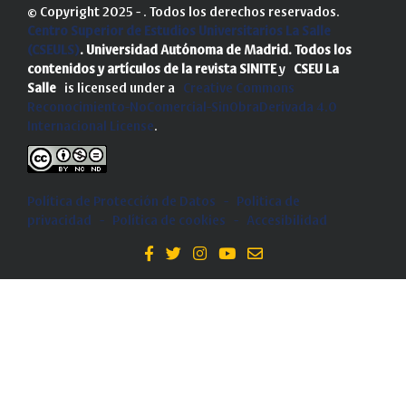
© Copyright 2025 - . Todos los derechos reservados.
Centro Superior de Estudios Universitarios La Salle
(CSEULS)
. Universidad Autónoma de Madrid.
Todos los
contenidos y artículos de la revista SINITE
y
CSEU La
Salle
is licensed under a
Creative Commons
Reconocimiento-NoComercial-SinObraDerivada 4.0
Internacional License
.
Política de Protección de Datos
-
Politica de
privacidad
-
Política de cookies
-
Accesibilidad