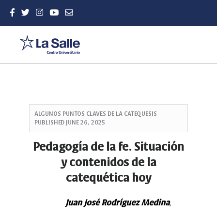
Quick
jump
ALGUNOS PUNTOS CLAVES DE LA CATEQUESIS
to
PUBLISHED
JUNE 26, 2025
page
content
Pedagogía de la fe. Situación
Main
y contenidos de la
Navigation
Main
catequética hoy
Content
Sidebar
Juan José Rodríguez Medina
,