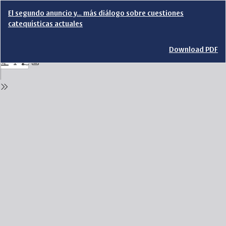
Return
El segundo anuncio y… más diálogo sobre cuestiones
to
catequísticas actuales
Issue
Details
Download
Download PDF