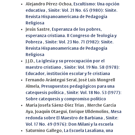
Alejandro Pérez-Ochoa,
Escultismo: Una opción
educativa
,
Sinite: Vol. 21 No. 65 (1980): Sinite.
Revista Hispanoamericana de Pedagogía
Religiosa
Jesús Sastre,
Esperanza de los pobres,
esperanza cristiana. II Congreso de Teología y
Pobreza
,
Sinite: Vol. 23 No. 71 (1982): Sinite.
Revista Hispanoamericana de Pedagogía
Religiosa
J.J.D.,
La iglesia y su preocupación por el
maestro cristiano
,
Sinite: Vol. 19 No. 58 (1978):
Educador, institución escolar y fe cristiana
Fernando Arántegui Seral, José Luis Mongrell
Almela,
Presupuestos pedagógicos para una
catequesis política
,
Sinite: Vol. 18 No. 53 (1977):
Sobre catequesis y compromiso político
María Josefa Sáenz-Díez Trías , Merche García
Aya, Joaquín Otaegui, Enrique Ulldemolins,
Mesa
redonda sobre El Maestro de Barbiana
,
Sinite:
Vol. 17 No. 49 (1976): Don Milani y la escuela
Saturnino Gallego,
La Escuela Lasaliana, una