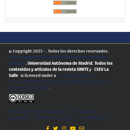
© Copyright 2025 - . Todos los derechos reservados.
Centro Superior de Estudios Universitarios La Salle
(CSEULS)
. Universidad Autónoma de Madrid.
Todos los
contenidos y artículos de la revista SINITE
y
CSEU La
Salle
is licensed under a
Creative Commons
Reconocimiento-NoComercial-SinObraDerivada 4.0
Internacional License
.
Política de Protección de Datos
-
Politica de
privacidad
-
Política de cookies
-
Accesibilidad