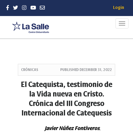
Login
Toggl
navig
Quick
jump
CRÓNICAS
PUBLISHED
DECEMBER 31, 2022
to
page
El Catequista, testimonio de
content
la Vida nueva en Cristo.
Main
Navigation
Crónica del III Congreso
Main
Internacional de Catequesis
Content
Sidebar
Javier Núñez Fontiveros
,