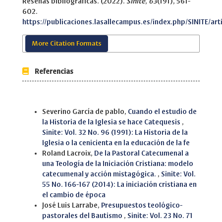
Reseñas bibliográficas. (2022).
Sinite
,
63
(191), 561-
602.
https://publicaciones.lasallecampus.es/index.php/SINITE/art
More Citation Formats
Referencias
Similar Articles
Severino García de pablo,
Cuando el estudio de
la Historia de la Iglesia se hace Catequesis
,
Sinite: Vol. 32 No. 96 (1991): La Historia de la
Iglesia o la cenicienta en la educación de la fe
Roland Lacroix,
De la Pastoral Catecumenal a
una Teología de la Iniciación Cristiana: modelo
catecumenal y acción mistagógica.
,
Sinite: Vol.
55 No. 166-167 (2014): La iniciación cristiana en
el cambio de época
José Luis Larrabe,
Presupuestos teológico-
pastorales del Bautismo
,
Sinite: Vol. 23 No. 71