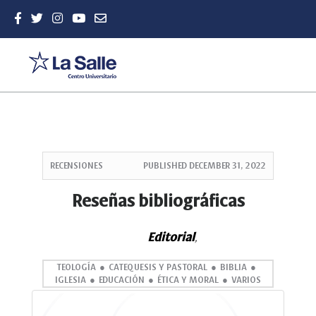
Quick
jump
RECENSIONES
PUBLISHED
DECEMBER 31, 2022
to
page
Reseñas bibliográficas
content
Main
Editorial
Navigation
,
Main
Content
TEOLOGÍA
CATEQUESIS Y PASTORAL
BIBLIA
IGLESIA
EDUCACIÓN
ÉTICA Y MORAL
VARIOS
Sidebar