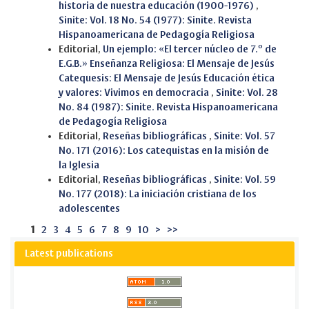
historia de nuestra educación (1900-1976)
,
Sinite: Vol. 18 No. 54 (1977): Sinite. Revista
Hispanoamericana de Pedagogía Religiosa
Editorial,
Un ejemplo: «El tercer núcleo de 7.º de
E.G.B.» Enseñanza Religiosa: El Mensaje de Jesús
Catequesis: El Mensaje de Jesús Educación ética
y valores: Vivimos en democracia
,
Sinite: Vol. 28
No. 84 (1987): Sinite. Revista Hispanoamericana
de Pedagogía Religiosa
Editorial,
Reseñas bibliográficas
,
Sinite: Vol. 57
No. 171 (2016): Los catequistas en la misión de
la Iglesia
Editorial,
Reseñas bibliográficas
,
Sinite: Vol. 59
No. 177 (2018): La iniciación cristiana de los
adolescentes
1
2
3
4
5
6
7
8
9
10
>
>>
Latest publications