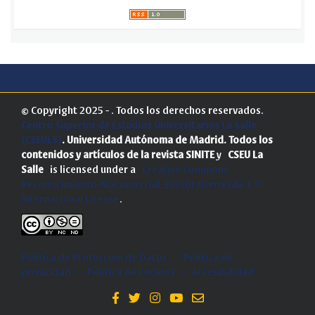
© Copyright 2025 - . Todos los derechos reservados.
Centro Superior de Estudios Universitarios La Salle
(CSEULS)
. Universidad Autónoma de Madrid.
Todos los
contenidos y artículos de la revista SINITE
y
CSEU La
Salle
is licensed under a
Creative Commons
Reconocimiento-NoComercial-SinObraDerivada 4.0
Internacional License
.
Política de Protección de Datos
-
Politica de
privacidad
-
Política de cookies
-
Accesibilidad