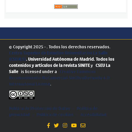
© Copyright 2025 - . Todos los derechos reservados.
Centro Superior de Estudios Universitarios La Salle
(CSEULS)
. Universidad Autónoma de Madrid.
Todos los
contenidos y artículos de la revista SINITE
y
CSEU La
Salle
is licensed under a
Creative Commons
Reconocimiento-NoComercial-SinObraDerivada 4.0
Internacional License
.
Política de Protección de Datos
-
Politica de
privacidad
-
Política de cookies
-
Accesibilidad