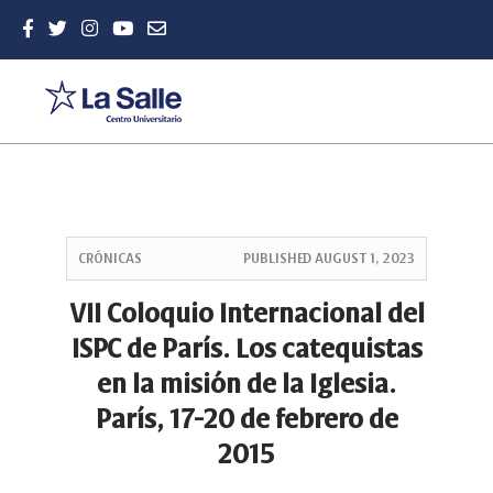
Quick
jump
CRÓNICAS
PUBLISHED
AUGUST 1, 2023
to
page
VII Coloquio Internacional del
content
ISPC de París. Los catequistas
Main
Navigation
en la misión de la Iglesia.
Main
París, 17-20 de febrero de
Content
Sidebar
2015