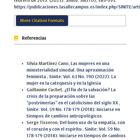
febrero de 2015. (2023).
Sinite
,
56
(170), 585-593.
https://publicaciones.lasallecampus.es/index.php/SINITE/art
More Citation Formats
Referencias
Similar Articles
Silvia Martínez Cano,
Las mujeres en una
ministerialidad sinodal. Una aproximación
feminista
,
Sinite: Vol. 63 No. 190 (2022): La
mujer en la catequesis y en la Iglesia
Guillaume Cuchet,
¿El fin de la salvación? La
crisis de la preparación sobre las
“postrimerías” en el catolicismo del siglo XX
,
Sinite: Vol. 59 No. 178-179 (2018): Iniciarse en
tiempos de cambios antropológicos
Serge Tisseron,
Del buen uso de la empatía, con
el corazón y con el espíritu
,
Sinite: Vol. 59 No.
178-179 (2018): Iniciarse en tiempos de cambios