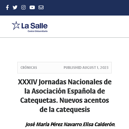
Quick
jump
CRÓNICAS
PUBLISHED
AUGUST 1, 2023
to
page
XXXIV Jornadas Nacionales de
content
la Asociación Española de
Main
Navigation
Catequetas. Nuevos acentos
Main
de la catequesis
Content
Sidebar
José María Pérez Navarro
Elisa Calderón
,
,