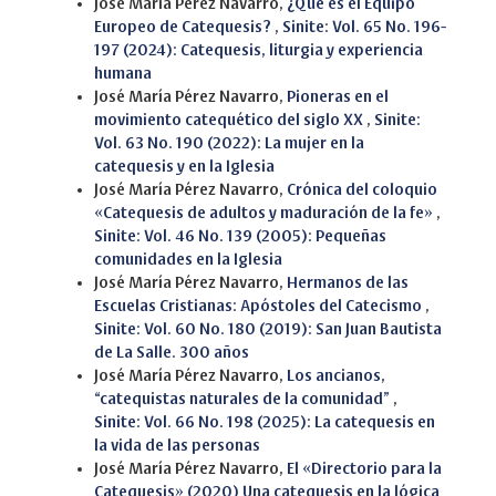
José María Pérez Navarro,
¿Qué es el Equipo
Europeo de Catequesis?
,
Sinite: Vol. 65 No. 196-
197 (2024): Catequesis, liturgia y experiencia
humana
José María Pérez Navarro,
Pioneras en el
movimiento catequético del siglo XX
,
Sinite:
Vol. 63 No. 190 (2022): La mujer en la
catequesis y en la Iglesia
José María Pérez Navarro,
Crónica del coloquio
«Catequesis de adultos y maduración de la fe»
,
Sinite: Vol. 46 No. 139 (2005): Pequeñas
comunidades en la Iglesia
José María Pérez Navarro,
Hermanos de las
Escuelas Cristianas: Apóstoles del Catecismo
,
Sinite: Vol. 60 No. 180 (2019): San Juan Bautista
de La Salle. 300 años
José María Pérez Navarro,
Los ancianos,
“catequistas naturales de la comunidad”
,
Sinite: Vol. 66 No. 198 (2025): La catequesis en
la vida de las personas
José María Pérez Navarro,
El «Directorio para la
Catequesis» (2020) Una catequesis en la lógica