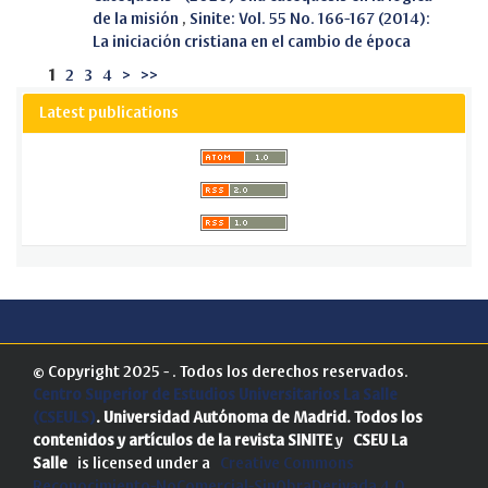
de la misión
,
Sinite: Vol. 55 No. 166-167 (2014):
La iniciación cristiana en el cambio de época
1
2
3
4
>
>>
Latest publications
© Copyright 2025 - . Todos los derechos reservados.
Centro Superior de Estudios Universitarios La Salle
(CSEULS)
. Universidad Autónoma de Madrid.
Todos los
contenidos y artículos de la revista SINITE
y
CSEU La
Salle
is licensed under a
Creative Commons
Reconocimiento-NoComercial-SinObraDerivada 4.0