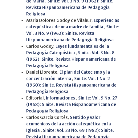
de María
,
Sinite: Vol. 3 No. 9 (1962): Sinite.
Revista Hispanoamericana de Pedagogía
Religiosa
María Dolores Godoy de Vilahur,
Experiencias
catequísticas de una madre de familia
,
Sinite:
Vol. 3 No. 9 (1962): Sinite. Revista
Hispanoamericana de Pedagogía Religiosa
Carlos Godoy,
Leyes fundamentales de la
Pedagogía Catequística
,
Sinite: Vol. 3 No. 8
(1962): Sinite. Revista Hispanoamericana de
Pedagogía Religiosa
Daniel Llorente,
El plan del Catecismo y la
concentración interna
,
Sinite: Vol. 1 No. 2
(1960): Sinite. Revista Hispanoamericana de
Pedagogía Religiosa
Editorial,
Informaciones
,
Sinite: Vol. 9 No. 27
(1968): Sinite. Revista Hispanoamericana de
Pedagogía Religiosa
Carlos García Cortés,
Sentido y valor
ecuménicos de la acción catequética en la
Iglesia
,
Sinite: Vol. 23 No. 69 (1982): Sinite.
Revista Hispanoamericana de Pedagogía