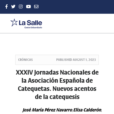
Quick
jump
CRÓNICAS
PUBLISHED
AUGUST 1, 2023
to
page
XXXIV Jornadas Nacionales de
content
la Asociación Española de
Main
Navigation
Catequetas. Nuevos acentos
Main
de la catequesis
Content
Sidebar
José María Pérez Navarro
Elisa Calderón
,
,