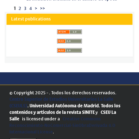
1
2
3
4
>
>>
Latest publications
© Copyright 2025 - . Todos los derechos reservados.
Centro Superior de Estudios Universitarios La Salle
(CSEULS)
. Universidad Autónoma de Madrid.
Todos los
contenidos y artículos de la revista SINITE
y
CSEU La
Salle
is licensed under a
Creative Commons
Reconocimiento-NoComercial-SinObraDerivada 4.0
Internacional License
.