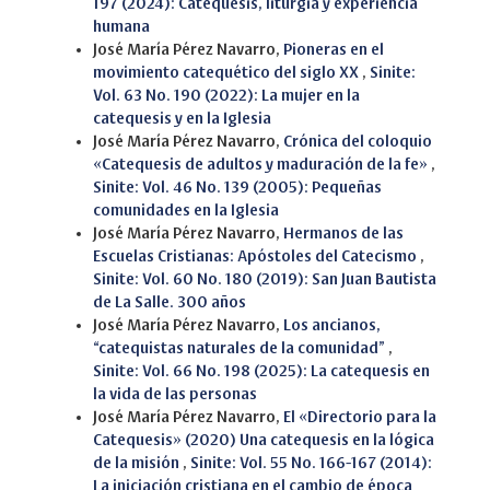
197 (2024): Catequesis, liturgia y experiencia
humana
José María Pérez Navarro,
Pioneras en el
movimiento catequético del siglo XX
,
Sinite:
Vol. 63 No. 190 (2022): La mujer en la
catequesis y en la Iglesia
José María Pérez Navarro,
Crónica del coloquio
«Catequesis de adultos y maduración de la fe»
,
Sinite: Vol. 46 No. 139 (2005): Pequeñas
comunidades en la Iglesia
José María Pérez Navarro,
Hermanos de las
Escuelas Cristianas: Apóstoles del Catecismo
,
Sinite: Vol. 60 No. 180 (2019): San Juan Bautista
de La Salle. 300 años
José María Pérez Navarro,
Los ancianos,
“catequistas naturales de la comunidad”
,
Sinite: Vol. 66 No. 198 (2025): La catequesis en
la vida de las personas
José María Pérez Navarro,
El «Directorio para la
Catequesis» (2020) Una catequesis en la lógica
de la misión
,
Sinite: Vol. 55 No. 166-167 (2014):
La iniciación cristiana en el cambio de época