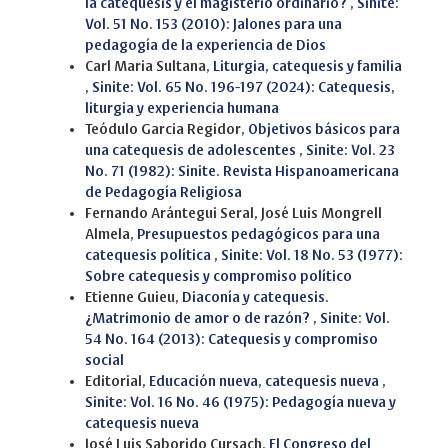
la catequesis y el magisterio ordinario?
,
Sinite:
Vol. 51 No. 153 (2010): Jalones para una
pedagogía de la experiencia de Dios
Carl Maria Sultana,
Liturgia, catequesis y familia
,
Sinite: Vol. 65 No. 196-197 (2024): Catequesis,
liturgia y experiencia humana
Teódulo Garcia Regidor,
Objetivos básicos para
una catequesis de adolescentes
,
Sinite: Vol. 23
No. 71 (1982): Sinite. Revista Hispanoamericana
de Pedagogía Religiosa
Fernando Arántegui Seral, José Luis Mongrell
Almela,
Presupuestos pedagógicos para una
catequesis política
,
Sinite: Vol. 18 No. 53 (1977):
Sobre catequesis y compromiso político
Etienne Guieu,
Diaconía y catequesis.
¿Matrimonio de amor o de razón?
,
Sinite: Vol.
54 No. 164 (2013): Catequesis y compromiso
social
Editorial,
Educación nueva, catequesis nueva
,
Sinite: Vol. 16 No. 46 (1975): Pedagogía nueva y
catequesis nueva
José Luis Saborido Cursach,
El Congreso del