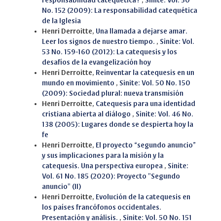
responsabilidad catequética?
,
Sinite: Vol. 50
No. 152 (2009): La responsabilidad catequética
de la Iglesia
Henri Derroitte,
Una llamada a dejarse amar.
Leer los signos de nuestro tiempo.
,
Sinite: Vol.
53 No. 159-160 (2012): La catequesis y los
desafíos de la evangelización hoy
Henri Derroitte,
Reinventar la catequesis en un
mundo en movimiento
,
Sinite: Vol. 50 No. 150
(2009): Sociedad plural: nueva transmisión
Henri Derroitte,
Catequesis para una identidad
cristiana abierta al diálogo
,
Sinite: Vol. 46 No.
138 (2005): Lugares donde se despierta hoy la
fe
Henri Derroitte,
El proyecto “segundo anuncio”
y sus implicaciones para la misión y la
catequesis. Una perspectiva europea
,
Sinite:
Vol. 61 No. 185 (2020): Proyecto "Segundo
anuncio" (II)
Henri Derroitte,
Evolución de la catequesis en
los países francófonos occidentales.
Presentación y análisis.
,
Sinite: Vol. 50 No. 151