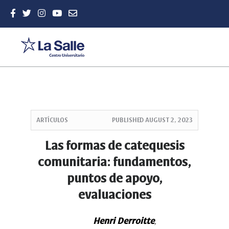
Quick
jump
ARTÍCULOS
PUBLISHED
AUGUST 2, 2023
to
page
Las formas de catequesis
content
comunitaria: fundamentos,
Main
Navigation
puntos de apoyo,
Main
evaluaciones
Content
Sidebar
Henri Derroitte
,