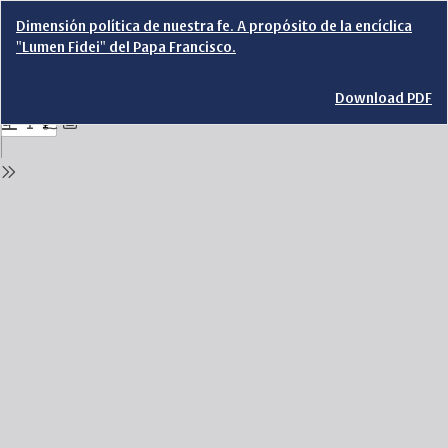
Return
Dimensión política de nuestra fe. A propósito de la encíclica
to
"Lumen Fidei" del Papa Francisco.
Issue
Details
Download
Download PDF