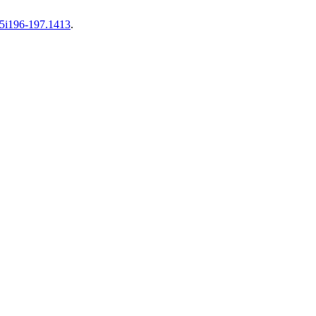
v65i196-197.1413
.