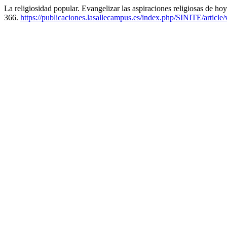
La religiosidad popular. Evangelizar las aspiraciones religiosas de ho
366.
https://publicaciones.lasallecampus.es/index.php/SINITE/article