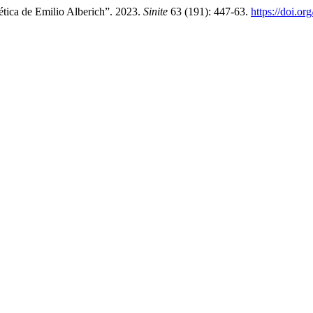
tica de Emilio Alberich”. 2023.
Sinite
63 (191): 447-63.
https://doi.or