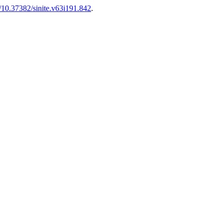
g/10.37382/sinite.v63i191.842
.