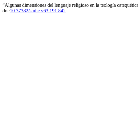
“Algunas dimensiones del lenguaje religioso en la teología catequéti
doi:
10.37382/sinite.v63i191.842
.