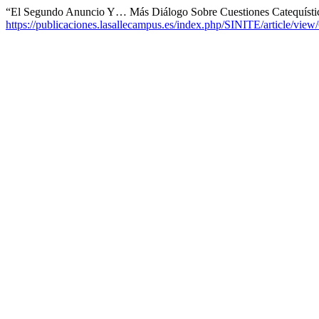
“El Segundo Anuncio Y… Más Diálogo Sobre Cuestiones Catequístic
https://publicaciones.lasallecampus.es/index.php/SINITE/article/view