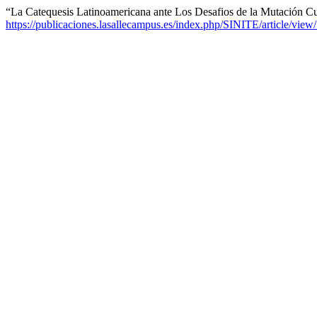
“La Catequesis Latinoamericana ante Los Desafios de la Mutación Cu
https://publicaciones.lasallecampus.es/index.php/SINITE/article/view