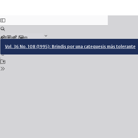
Return
Vol. 36 No. 108 (1995): Brindis por una catequesis más tolerante
to
Issue
Details