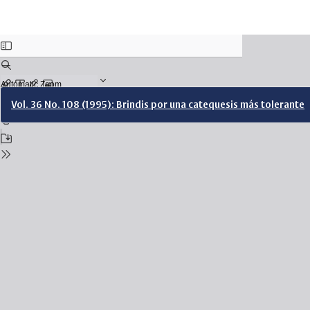
Return
Vol. 36 No. 108 (1995): Brindis por una catequesis más tolerante
to
Issue
Details