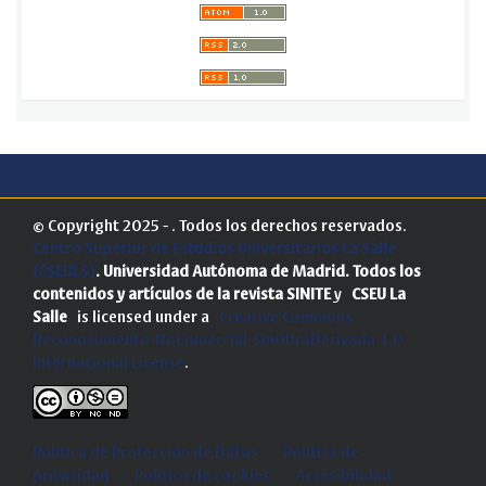
© Copyright 2025 - . Todos los derechos reservados.
Centro Superior de Estudios Universitarios La Salle
(CSEULS)
. Universidad Autónoma de Madrid.
Todos los
contenidos y artículos de la revista SINITE
y
CSEU La
Salle
is licensed under a
Creative Commons
Reconocimiento-NoComercial-SinObraDerivada 4.0
Internacional License
.
Política de Protección de Datos
-
Politica de
privacidad
-
Política de cookies
-
Accesibilidad