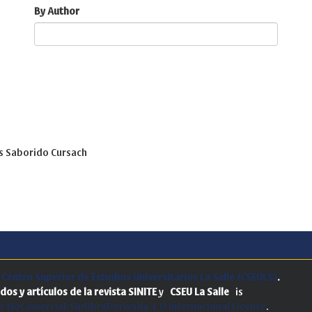
By Author
is Saborido Cursach
.
Centro Superior de Estudios Universitarios La Salle (CSEULS)
.
dos y artículos de la revista SINITE
y
CSEU La Salle
is
-NoComercial-SinObraDerivada 4.0 Internacional License
.