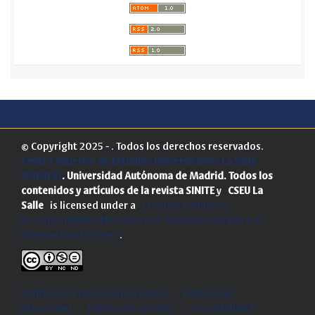
© Copyright 2025 - . Todos los derechos reservados.
Centro Superior de Estudios Universitarios La Salle
(CSEULS)
. Universidad Autónoma de Madrid.
Todos los
contenidos y artículos de la revista SINITE
y
CSEU La
Salle
is licensed under a
Creative Commons
Reconocimiento-NoComercial-SinObraDerivada 4.0
Internacional License
.
Política de Protección de Datos
-
Politica de
privacidad
-
Política de cookies
-
Accesibilidad