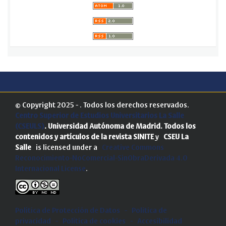
© Copyright 2025 - . Todos los derechos reservados.
Centro Superior de Estudios Universitarios La Salle
(CSEULS)
. Universidad Autónoma de Madrid.
Todos los
contenidos y artículos de la revista SINITE
y
CSEU La
Salle
is licensed under a
Creative Commons
Reconocimiento-NoComercial-SinObraDerivada 4.0
Internacional License
.
Política de Protección de Datos
-
Politica de
privacidad
-
Política de cookies
-
Accesibilidad