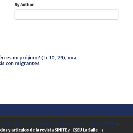
By Author
n es mi prójimo? (Lc 10, 29), una
sis con migrantes
.
Centro Superior de Estudios Universitarios La Salle (CSEULS)
.
dos y artículos de la revista SINITE
y
CSEU La Salle
is