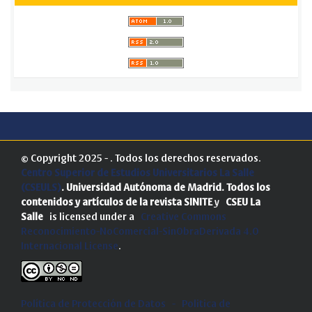
© Copyright 2025 - . Todos los derechos reservados.
Centro Superior de Estudios Universitarios La Salle
(CSEULS)
. Universidad Autónoma de Madrid.
Todos los
contenidos y artículos de la revista SINITE
y
CSEU La
Salle
is licensed under a
Creative Commons
Reconocimiento-NoComercial-SinObraDerivada 4.0
Internacional License
.
Política de Protección de Datos
-
Politica de