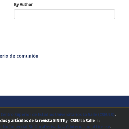
By Author
iterio de comunión
.
Centro Superior de Estudios Universitarios La Salle (CSEULS)
.
dos y artículos de la revista SINITE
y
CSEU La Salle
is
-NoComercial-SinObraDerivada 4.0 Internacional License
.