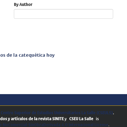
By Author
dos de la catequética hoy
.
Centro Superior de Estudios Universitarios La Salle (CSEULS)
.
dos y artículos de la revista SINITE
y
CSEU La Salle
is
-NoComercial-SinObraDerivada 4.0 Internacional License
.